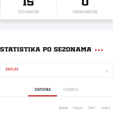
15
0
ŽUTI KARTONI
CRVENI KARTONI
Statistika po sezonama
2025/26
STATISTIKA
UTAKMICE
Nastupi
Pogotci
Žuti k.
Crveni k.