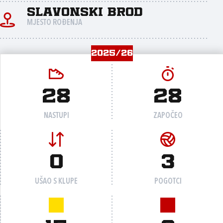
Slavonski Brod
MJESTO ROĐENJA
2025/26
28
28
NASTUPI
ZAPOČEO
0
3
UŠAO S KLUPE
POGOTCI