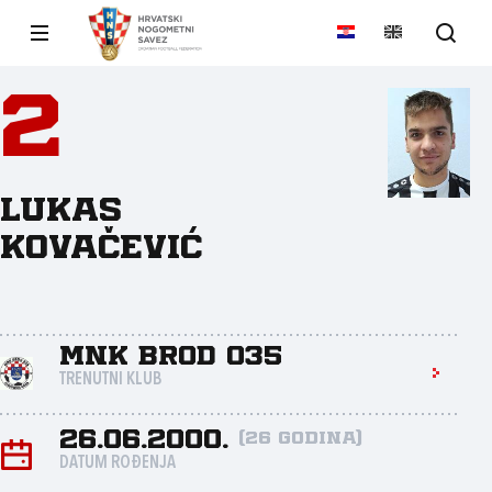
2
Lukas
Kovačević
MNK Brod 035
TRENUTNI KLUB
26.06.2000.
(26 godina)
DATUM ROĐENJA