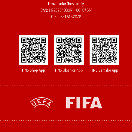
E-mail:
info@hns.family
IBAN: HR2523400091100187844
OIB: 08516152078
HNS Shop App
HNS Ulaznice App
HNS Semafor App