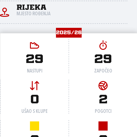
Rijeka
MJESTO ROĐENJA
2025/26
29
29
NASTUPI
ZAPOČEO
0
2
UŠAO S KLUPE
POGOTCI