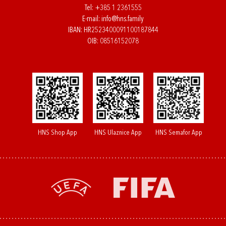
Tel:
+385 1 2361555
E-mail:
info@hns.family
IBAN: HR2523400091100187844
OIB: 08516152078
HNS Shop App
HNS Ulaznice App
HNS Semafor App