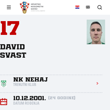
17
David
Svast
NK Nehaj
TRENUTNI KLUB
10.12.2001.
(24 godine)
DATUM ROĐENJA