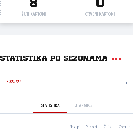
8
0
ŽUTI KARTONI
CRVENI KARTONI
Statistika po sezonama
2025/26
STATISTIKA
UTAKMICE
Nastupi
Pogotci
Žuti k.
Crveni k.