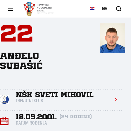
22
Anđelo
Subašić
NŠK Sveti Mihovil
TRENUTNI KLUB
18.09.2001.
(24 godine)
DATUM ROĐENJA