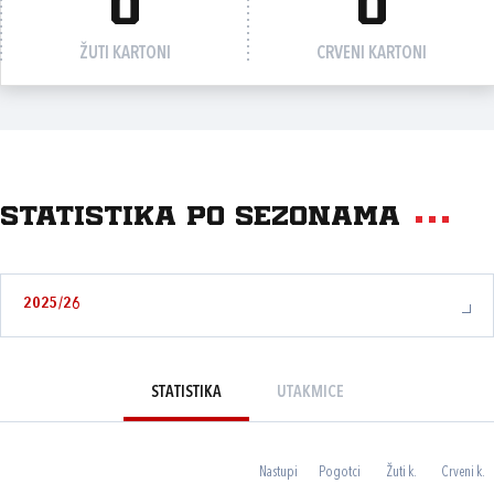
0
0
ŽUTI KARTONI
CRVENI KARTONI
Statistika po sezonama
2025/26
STATISTIKA
UTAKMICE
Nastupi
Pogotci
Žuti k.
Crveni k.