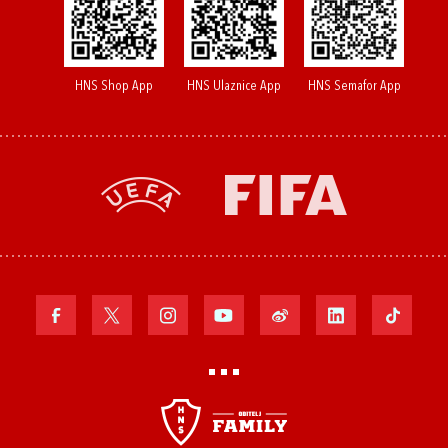
HNS Shop App
HNS Ulaznice App
HNS Semafor App