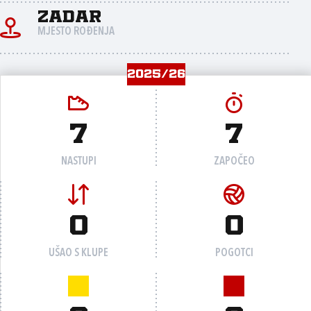
Zadar
MJESTO ROĐENJA
2025/26
7
7
NASTUPI
ZAPOČEO
0
0
UŠAO S KLUPE
POGOTCI