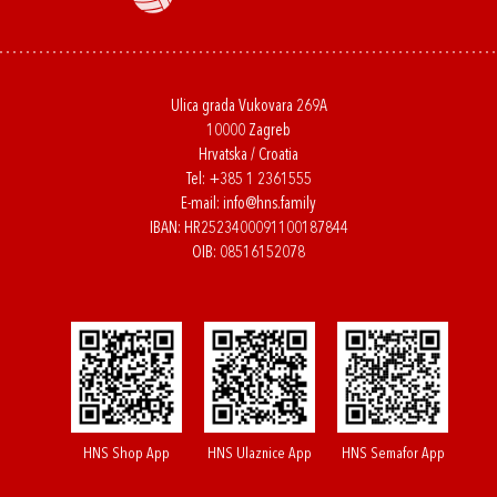
Ulica grada Vukovara 269A
10000 Zagreb
Hrvatska / Croatia
Tel:
+385 1 2361555
E-mail:
info@hns.family
IBAN: HR2523400091100187844
OIB: 08516152078
HNS Shop App
HNS Ulaznice App
HNS Semafor App