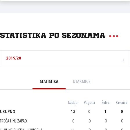
Statistika po sezonama
2019/20
STATISTIKA
UTAKMICE
Nastupi
Pogotci
Žuti k.
Crveni k.
UKUPNO
13
0
1
0
TREĆA HNL ZAPAD
0
0
0
0