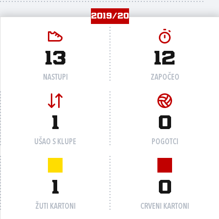
2019/20
13
12
NASTUPI
ZAPOČEO
1
0
UŠAO S KLUPE
POGOTCI
1
0
ŽUTI KARTONI
CRVENI KARTONI