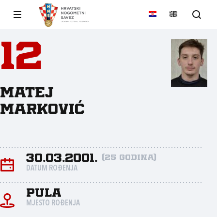
12
Matej
Marković
30.03.2001.
(25 godina)
DATUM ROĐENJA
Pula
MJESTO ROĐENJA