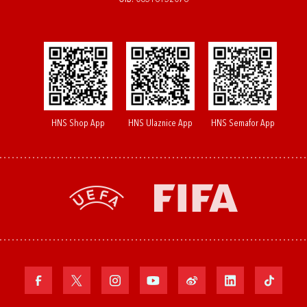
HNS Shop App
HNS Ulaznice App
HNS Semafor App