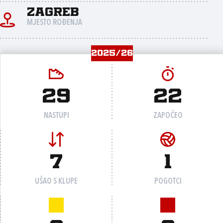
Zagreb
MJESTO ROĐENJA
2025/26
29
22
NASTUPI
ZAPOČEO
7
1
UŠAO S KLUPE
POGOTCI