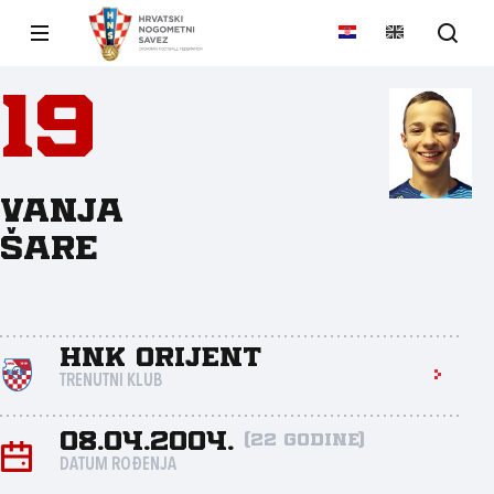
19
Vanja
Šare
HNK Orijent
TRENUTNI KLUB
08.04.2004.
(22 godine)
DATUM ROĐENJA