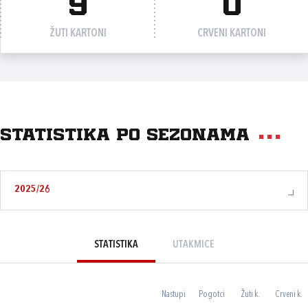
9
0
ŽUTI KARTONI
CRVENI KARTONI
Statistika po sezonama
2025/26
STATISTIKA
UTAKMICE
Nastupi
Pogotci
Žuti k.
Crveni k.