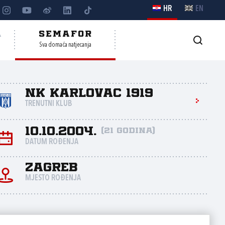
HR
EN
A
SEMAFOR
Sva domaća natjecanja
NK Karlovac 1919
TRENUTNI KLUB
10.10.2004.
(21 godina)
DATUM ROĐENJA
Zagreb
MJESTO ROĐENJA