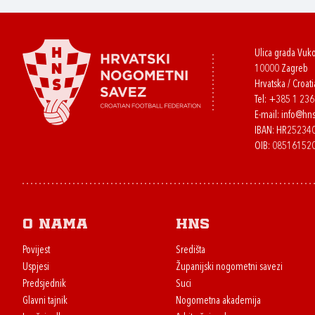
Ulica grada Vuk
10000 Zagreb
Hrvatska / Croati
Tel:
+385 1 23
E-mail:
info@hns
IBAN: HR2523
OIB: 08516152
O nama
HNS
Povijest
Središta
Uspjesi
Županijski nogometni savezi
Predsjednik
Suci
Glavni tajnik
Nogometna akademija