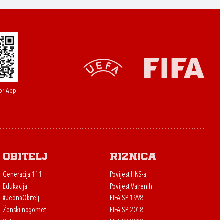
or App
Obitelj
Riznica
Generacija 111
Povijest HNS-a
Edukacija
Povijest Vatrenih
#JednaObitelj
FIFA SP 1998.
Ženski nogomet
FIFA SP 2018.