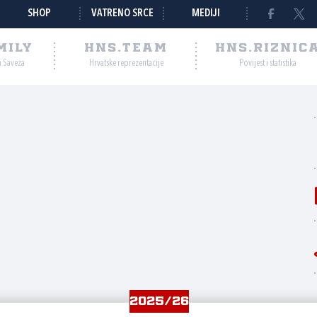
SHOP
VATRENO SRCE
MEDIJI
MILY
HNS.TEAM
HNS.RIZNIC
a Saveza
Hrvatske reprezentacije
Povijest i statistika
2025/26