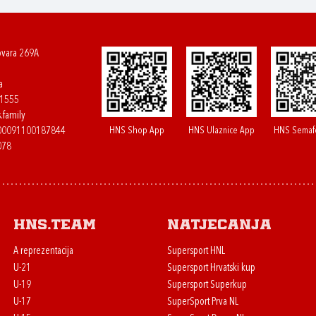
ovara 269A
a
61555
.family
HNS Shop App
HNS Ulaznice App
HNS Semaf
400091100187844
078
HNS.team
Natjecanja
A reprezentacija
Supersport HNL
U-21
Supersport Hrvatski kup
U-19
Supersport Superkup
U-17
SuperSport Prva NL