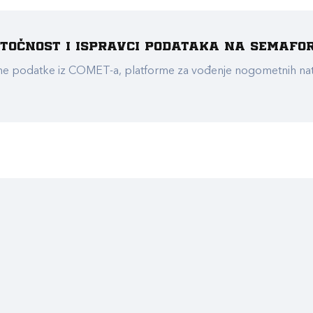
e točnost i ispravci podataka na Semafo
ualne podatke iz COMET-a, platforme za vođenje nogometnih n