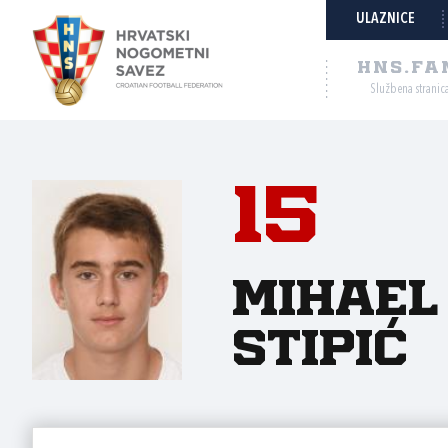
ULAZNICE
HNS.FA
Službena stranic
15
Mihael
Stipić