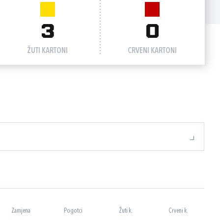
3
0
ŽUTI KARTONI
CRVENI KARTONI
Zamjena
Pogotci
Žuti k.
Crveni k.