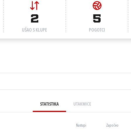
2
5
UŠAO S KLUPE
POGOTCI
STATISTIKA
UTAKMICE
Nastupi
Započeo