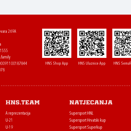
ovara 269A
a
61555
.family
HNS Shop App
HNS Ulaznice App
HNS Semaf
400091100187844
078
HNS.team
Natjecanja
A reprezentacija
Supersport HNL
U-21
Supersport Hrvatski kup
U-19
Supersport Superkup