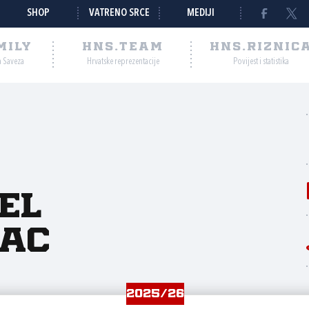
SHOP
VATRENO SRCE
MEDIJI
MILY
HNS.TEAM
HNS.RIZNIC
a Saveza
Hrvatske reprezentacije
Povijest i statistika
el
nac
2025/26