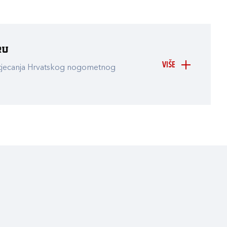
ru
VIŠE
atjecanja Hrvatskog nogometnog