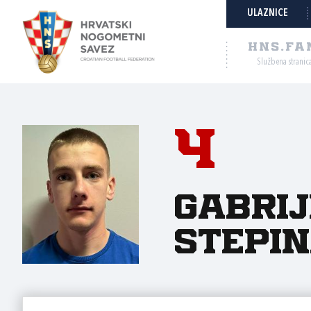
ULAZNICE
HNS.FA
Službena stranic
4
Gabrij
Stepi