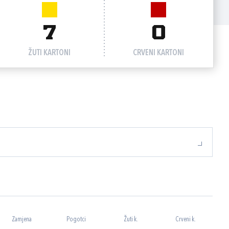
7
0
ŽUTI KARTONI
CRVENI KARTONI
Zamjena
Pogotci
Žuti k.
Crveni k.