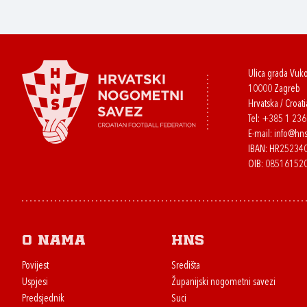
Ulica grada Vuk
10000 Zagreb
Hrvatska / Croati
Tel:
+385 1 23
E-mail:
info@hns
IBAN: HR2523
OIB: 08516152
O nama
HNS
Povijest
Središta
Uspjesi
Županijski nogometni savezi
Predsjednik
Suci