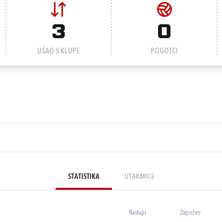
3
0
UŠAO S KLUPE
POGOTCI
STATISTIKA
UTAKMICE
Nastupi
Započeo