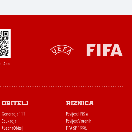
or App
Obitelj
Riznica
Generacija 111
Povijest HNS-a
Edukacija
Povijest Vatrenih
#JednaObitelj
FIFA SP 1998.