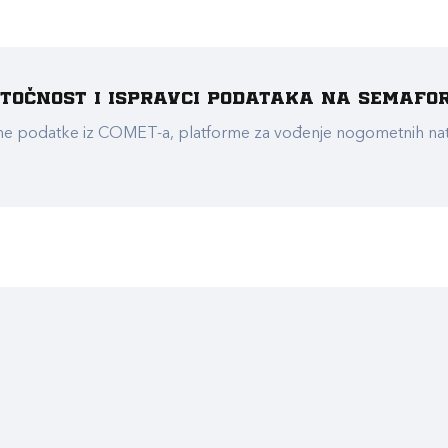
e točnost i ispravci podataka na Semafo
ualne podatke iz COMET-a, platforme za vođenje nogometnih n