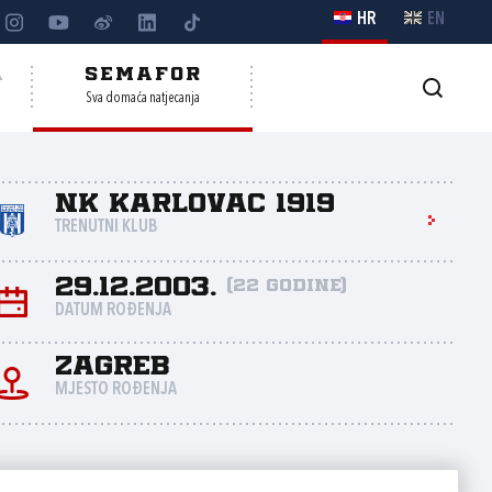
HR
EN
A
SEMAFOR
Sva domaća natjecanja
NK Karlovac 1919
TRENUTNI KLUB
29.12.2003.
(22 godine)
DATUM ROĐENJA
Zagreb
MJESTO ROĐENJA