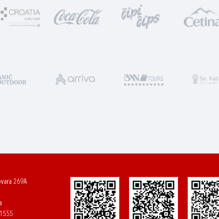
ovara 269A
a
61555