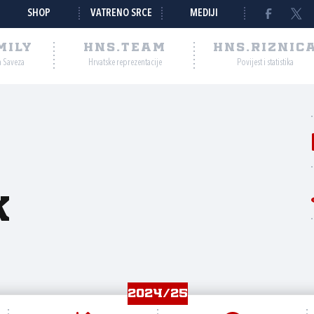
SHOP
VATRENO SRCE
MEDIJI
MILY
HNS.TEAM
HNS.RIZNIC
a Saveza
Hrvatske reprezentacije
Povijest i statistika
k
2024/25