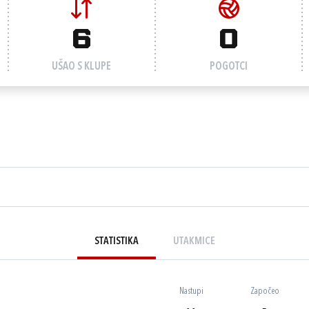
6
0
UŠAO S KLUPE
POGOTCI
STATISTIKA
UTAKMICE
Nastupi
Započeo