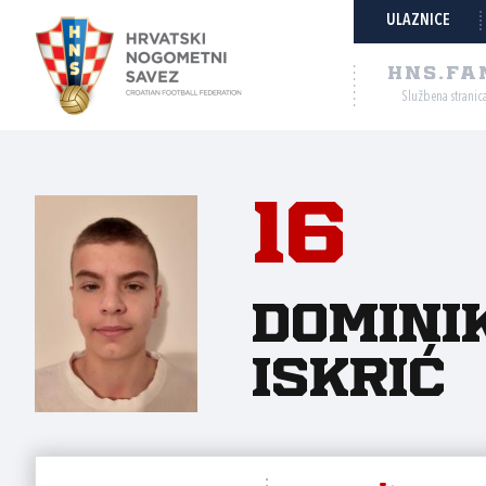
ULAZNICE
HNS.FA
Službena stranic
16
Domini
Iskrić