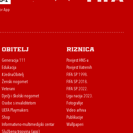
or App
Obitelj
Riznica
Generacija 111
Povijest HNS-a
Edukacija
Povijest Vatrenih
#JednaObitelj
FIFA SP 1998.
Ženski nogomet
FIFA SP 2018.
Veterani
FIFA SP 2022.
Dječji i školski nogomet
Liga nacija 2023.
Osobe s invaliditetom
Fotografije
UEFA Playmakers
Video arhiva
Shop
Publikacije
Informativno-multimedijski centar
Wallpaperi
Službena trgovina (app)