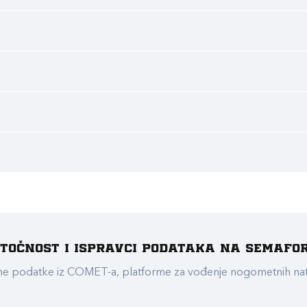
e točnost i ispravci podataka na Semafo
ualne podatke iz COMET-a, platforme za vođenje nogometnih n