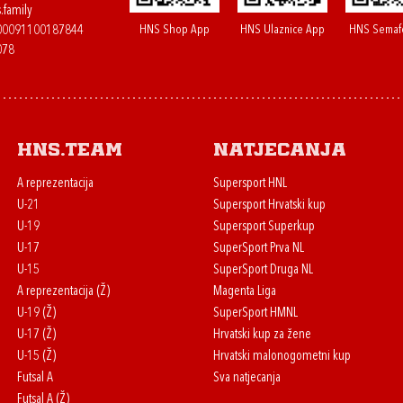
.family
HNS Shop App
HNS Ulaznice App
HNS Semaf
400091100187844
078
HNS.team
Natjecanja
A reprezentacija
Supersport HNL
U-21
Supersport Hrvatski kup
U-19
Supersport Superkup
U-17
SuperSport Prva NL
U-15
SuperSport Druga NL
A reprezentacija (Ž)
Magenta Liga
U-19 (Ž)
SuperSport HMNL
U-17 (Ž)
Hrvatski kup za žene
U-15 (Ž)
Hrvatski malonogometni kup
Futsal A
Sva natjecanja
Futsal A (Ž)