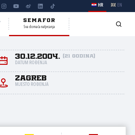
HR
EN
A
SEMAFOR
Sva domaća natjecanja
30.12.2004.
(21 godina)
DATUM ROĐENJA
Zagreb
MJESTO ROĐENJA