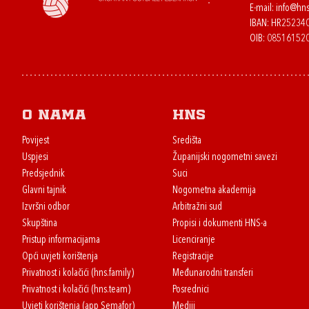
E-mail:
info@hns
IBAN: HR2523
OIB: 08516152
O nama
HNS
Povijest
Središta
Uspjesi
Županijski nogometni savezi
Predsjednik
Suci
Glavni tajnik
Nogometna akademija
Izvršni odbor
Arbitražni sud
Skupština
Propisi i dokumenti HNS-a
Pristup informacijama
Licenciranje
Opći uvjeti korištenja
Registracije
Privatnost i kolačići (hns.family)
Međunarodni transferi
Privatnost i kolačići (hns.team)
Posrednici
Uvjeti korištenja (app Semafor)
Mediji