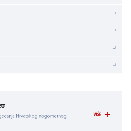
ru
VIŠE
atjecanja Hrvatskog nogometnog