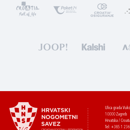
Ulica grada Vuk
10000 Zagreb
Hrvatska / Croati
Tel:
+385 1 23