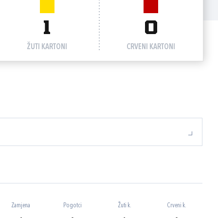
1
0
ŽUTI KARTONI
CRVENI KARTONI
Zamjena
Pogotci
Žuti k.
Crveni k.