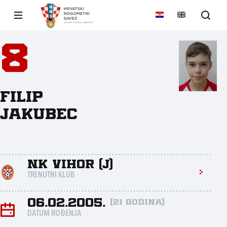
8
Filip
Jakubec
NK Vihor (J)
TRENUTNI KLUB
06.02.2005.
(21 godina)
DATUM ROĐENJA