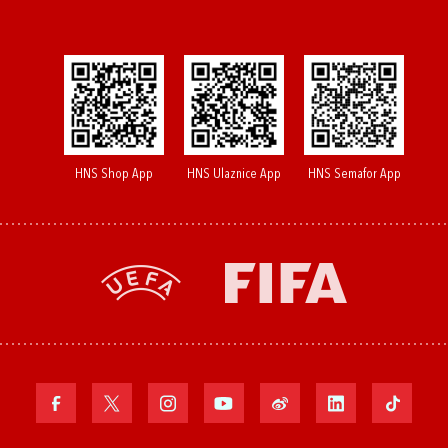
HNS Shop App
HNS Ulaznice App
HNS Semafor App