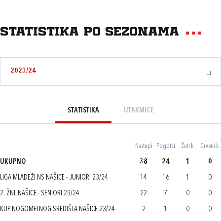
Statistika po sezonama
2023/24
STATISTIKA
UTAKMICE
Nastupi
Pogotci
Žuti k.
Crveni k.
UKUPNO
38
24
1
0
LIGA MLADEŽI NS NAŠICE - JUNIORI 23/24
14
16
1
0
2. ŽNL NAŠICE - SENIORI 23/24
22
7
0
0
KUP NOGOMETNOG SREDIŠTA NAŠICE 23/24
2
1
0
0