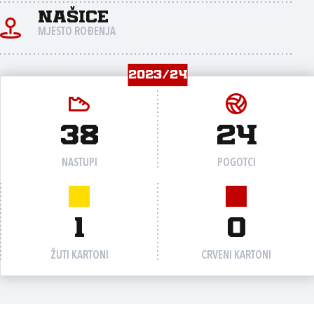
Našice
MJESTO ROĐENJA
2023/24
38
24
NASTUPI
POGOTCI
1
0
ŽUTI KARTONI
CRVENI KARTONI