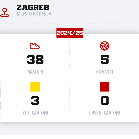
Zagreb
MJESTO ROĐENJA
2024/25
38
5
NASTUPI
POGOTCI
3
0
ŽUTI KARTONI
CRVENI KARTONI