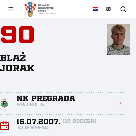
90
Blaž
Jurak
NK Pregrada
TRENUTNI KLUB
15.07.2007.
(19 godina)
DATUM ROĐENJA