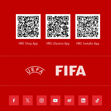
HNS Shop App
HNS Ulaznice App
HNS Semafor App