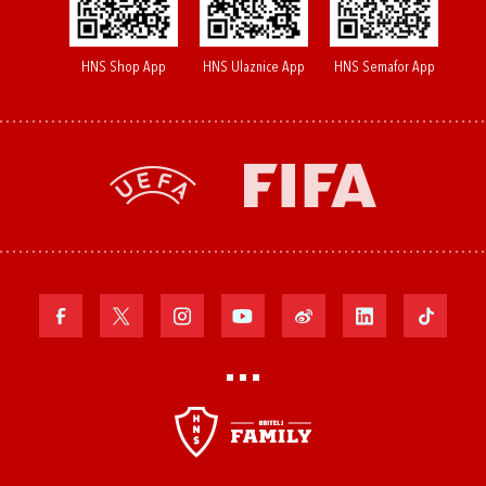
HNS Shop App
HNS Ulaznice App
HNS Semafor App