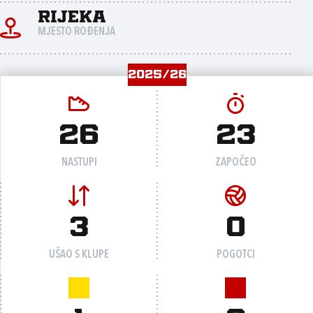
Rijeka
MJESTO ROĐENJA
2025/26
26
23
NASTUPI
ZAPOČEO
3
0
UŠAO S KLUPE
POGOTCI