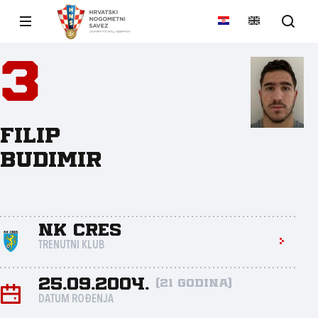
3
Filip
Budimir
NK Cres
TRENUTNI KLUB
25.09.2004.
(21 godina)
DATUM ROĐENJA