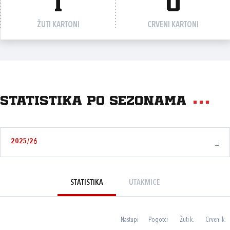
1
0
ŽUTI KARTONI
CRVENI KARTONI
Statistika po sezonama
2025/26
STATISTIKA
UTAKMICE
Nastupi
Pogotci
Žuti k.
Crveni k.