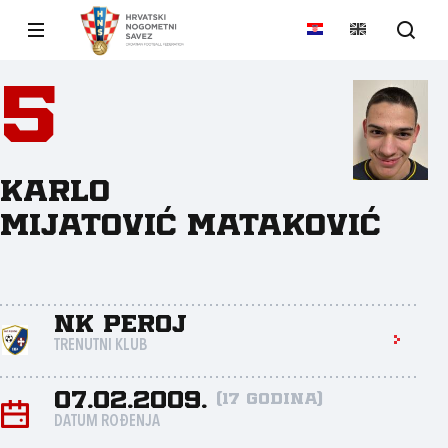
5
Karlo
Mijatović Mataković
NK Peroj
TRENUTNI KLUB
07.02.2009.
(17 godina)
DATUM ROĐENJA