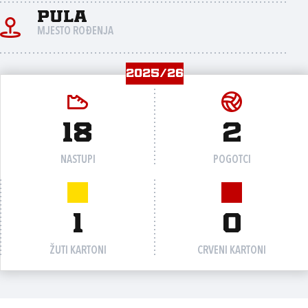
Pula
MJESTO ROĐENJA
2025/26
18
2
NASTUPI
POGOTCI
1
0
ŽUTI KARTONI
CRVENI KARTONI