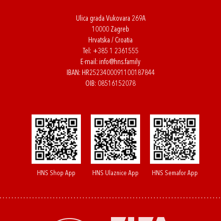
Ulica grada Vukovara 269A
10000 Zagreb
Hrvatska / Croatia
Tel:
+385 1 2361555
E-mail:
info@hns.family
IBAN: HR2523400091100187844
OIB: 08516152078
HNS Shop App
HNS Ulaznice App
HNS Semafor App