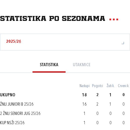
Statistika po sezonama
2025/26
STATISTIKA
UTAKMICE
Nastupi
Pogotci
Žuti k.
Crveni k.
UKUPNO
18
2
1
0
ŽNLI JUNIORI B 25/26
16
2
1
0
2 ŽNLI SENIORI JUG 25/26
1
0
0
0
KUP NSŽI 25/26
1
0
0
0