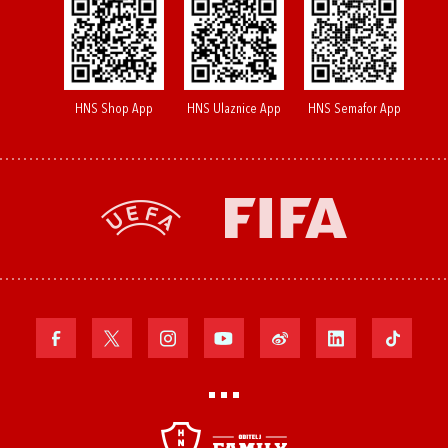
HNS Shop App
HNS Ulaznice App
HNS Semafor App