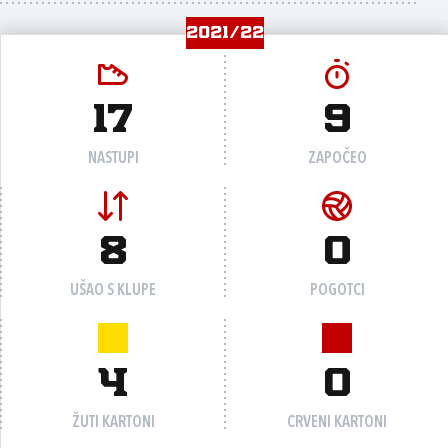
2021/22
17
9
NASTUPI
ZAPOČEO
8
0
UŠAO S KLUPE
POGOTCI
4
0
ŽUTI KARTONI
CRVENI KARTONI