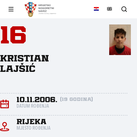
16
Kristian
Lajšić
10.11.2006.
(19 godina)
DATUM ROĐENJA
Rijeka
MJESTO ROĐENJA