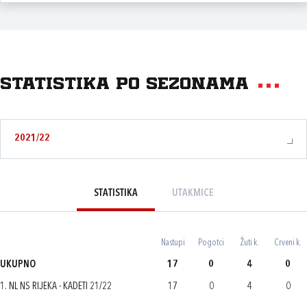
Statistika po sezonama
2021/22
STATISTIKA
UTAKMICE
Nastupi
Pogotci
Žuti k.
Crveni k.
UKUPNO
17
0
4
0
1. NL NS RIJEKA - KADETI 21/22
17
0
4
0