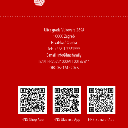
Ulica grada Vukovara 269A
10000 Zagreb
Hrvatska / Croatia
Tel:
+385 1 2361555
E-mail:
info@hns.family
IBAN: HR2523400091100187844
OIB: 08516152078
HNS Shop App
HNS Ulaznice App
HNS Semafor App