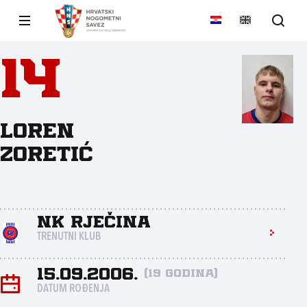
14
Loren
Zoretić
NK Rječina
TRENUTNI KLUB
15.09.2006.
(19 godina)
DATUM ROĐENJA