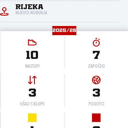
Rijeka
MJESTO ROĐENJA
2025/26
10
7
NASTUPI
ZAPOČEO
3
3
UŠAO S KLUPE
POGOTCI