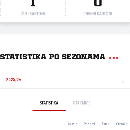
1
0
ŽUTI KARTONI
CRVENI KARTONI
Statistika po sezonama
2025/26
STATISTIKA
UTAKMICE
Nastupi
Pogotci
Žuti k.
Crveni k.