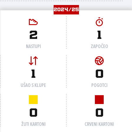
2024/25
2
1
NASTUPI
ZAPOČEO
1
0
UŠAO S KLUPE
POGOTCI
0
0
ŽUTI KARTONI
CRVENI KARTONI