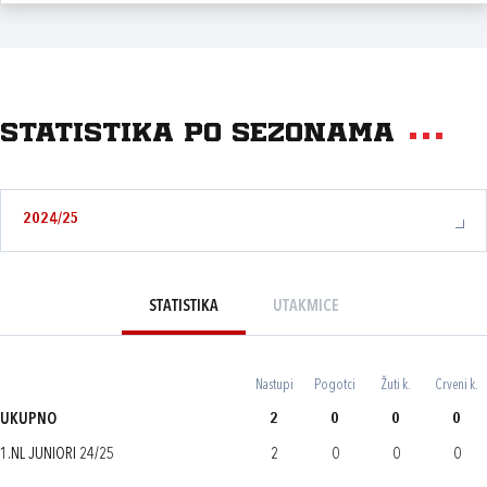
Statistika po sezonama
2024/25
STATISTIKA
UTAKMICE
Nastupi
Pogotci
Žuti k.
Crveni k.
UKUPNO
2
0
0
0
1.NL JUNIORI 24/25
2
0
0
0