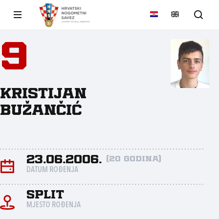
9
Kristijan
Bužančić
23.06.2006.
(20 godina)
DATUM ROĐENJA
Split
MJESTO ROĐENJA