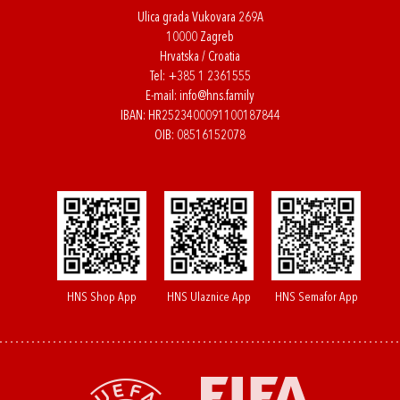
Ulica grada Vukovara 269A
10000 Zagreb
Hrvatska / Croatia
Tel:
+385 1 2361555
E-mail:
info@hns.family
IBAN: HR2523400091100187844
OIB: 08516152078
HNS Shop App
HNS Ulaznice App
HNS Semafor App