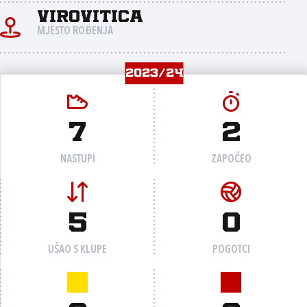
Virovitica
MJESTO ROĐENJA
2023/24
7
2
NASTUPI
ZAPOČEO
5
0
UŠAO S KLUPE
POGOTCI