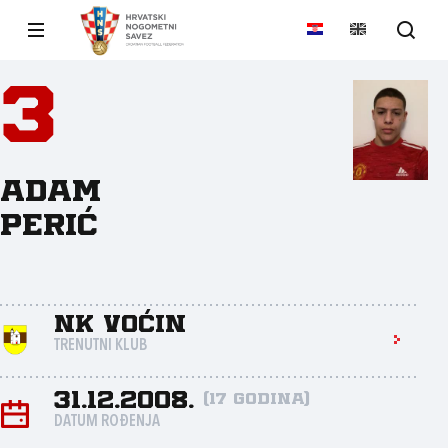
3
Adam
Perić
NK Voćin
TRENUTNI KLUB
31.12.2008.
(17 godina)
DATUM ROĐENJA