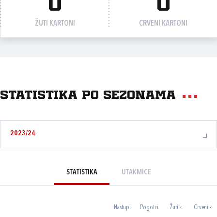
0
0
ŽUTI KARTONI
CRVENI KARTONI
Statistika po sezonama
2023/24
STATISTIKA
UTAKMICE
Nastupi
Pogotci
Žuti k.
Crveni k.