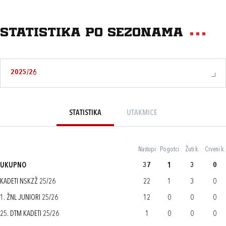
Statistika po sezonama
2025/26
STATISTIKA
UTAKMICE
Nastupi
Pogotci
Žuti k.
Crveni k.
UKUPNO
37
1
3
0
KADETI NSKZŽ 25/26
22
1
3
0
1. ŽNL JUNIORI 25/26
12
0
0
0
25. DTM KADETI 25/26
1
0
0
0