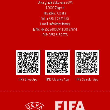
Ulica grada Vukovara 269A
10000 Zagreb
Hrvatska / Croatia
Tel:
+385 1 2361555
E-mail:
info@hns.family
IBAN: HR2523400091100187844
OIB: 08516152078
HNS Shop App
HNS Ulaznice App
HNS Semafor App