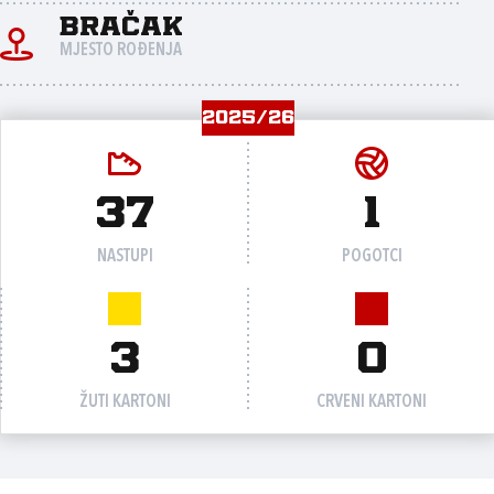
Bračak
MJESTO ROĐENJA
2025/26
37
1
NASTUPI
POGOTCI
3
0
ŽUTI KARTONI
CRVENI KARTONI