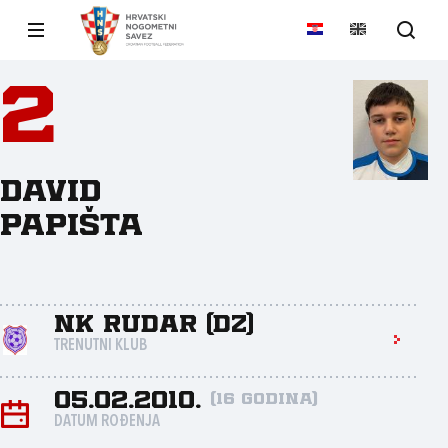
2
David
Papišta
NK Rudar (DZ)
TRENUTNI KLUB
05.02.2010.
(16 godina)
DATUM ROĐENJA