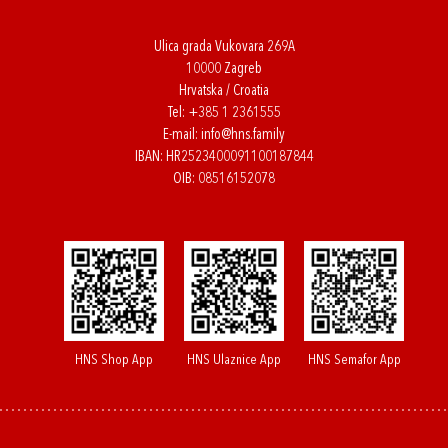
Ulica grada Vukovara 269A
10000 Zagreb
Hrvatska / Croatia
Tel:
+385 1 2361555
E-mail:
info@hns.family
IBAN: HR2523400091100187844
OIB: 08516152078
HNS Shop App
HNS Ulaznice App
HNS Semafor App