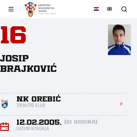
16
Josip
Brajković
NK Orebić
TRENUTNI KLUB
12.02.2005.
(21 godina)
DATUM ROĐENJA