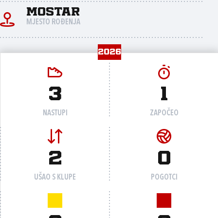
Mostar
MJESTO ROĐENJA
2026
3
1
NASTUPI
ZAPOČEO
2
0
UŠAO S KLUPE
POGOTCI