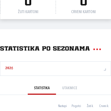
0
0
ŽUTI KARTONI
CRVENI KARTONI
Statistika po sezonama
2026
STATISTIKA
UTAKMICE
Nastupi
Pogotci
Žuti k.
Crveni k.