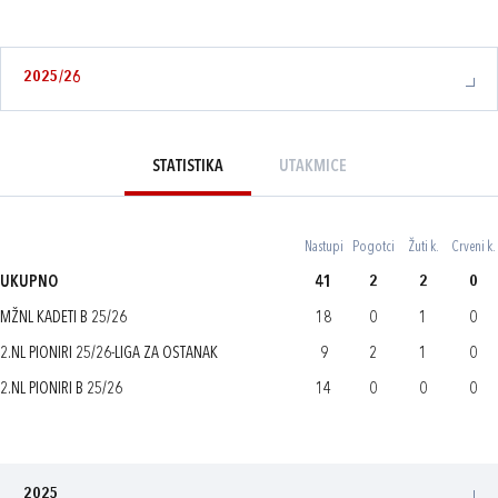
2025/26
STATISTIKA
UTAKMICE
Nastupi
Pogotci
Žuti k.
Crveni k.
UKUPNO
41
2
2
0
MŽNL KADETI B 25/26
18
0
1
0
2.NL PIONIRI 25/26-LIGA ZA OSTANAK
9
2
1
0
2.NL PIONIRI B 25/26
14
0
0
0
2025