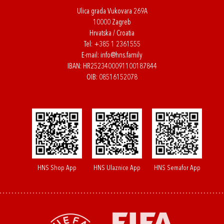
Ulica grada Vukovara 269A
10000 Zagreb
Hrvatska / Croatia
Tel:
+385 1 2361555
E-mail:
info@hns.family
IBAN: HR2523400091100187844
OIB: 08516152078
HNS Shop App
HNS Ulaznice App
HNS Semafor App