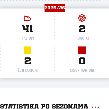
2025/26
41
2
NASTUPI
POGOTCI
2
0
ŽUTI KARTONI
CRVENI KARTONI
Statistika po sezonama