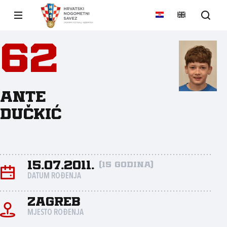
62
Ante
Dučkić
15.07.2011.
(15 godina)
DATUM ROĐENJA
Zagreb
MJESTO ROĐENJA