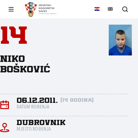
14
Niko
Bošković
06.12.2011.
(14 godina)
DATUM ROĐENJA
Dubrovnik
MJESTO ROĐENJA