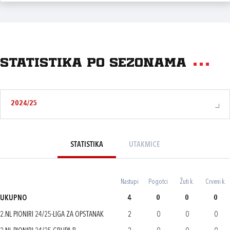
Statistika po sezonama
2024/25
STATISTIKA
UTAKMICE
Nastupi
Pogotci
Žuti k.
Crveni k.
UKUPNO
4
0
0
0
2.NL PIONIRI 24/25-LIGA ZA OPSTANAK
2
0
0
0