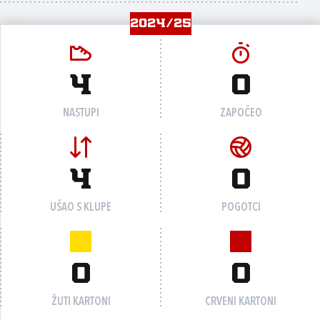
2024/25
4
0
NASTUPI
ZAPOČEO
4
0
UŠAO S KLUPE
POGOTCI
0
0
ŽUTI KARTONI
CRVENI KARTONI