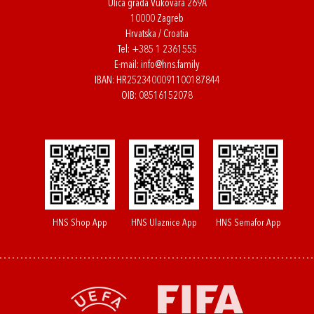
Ulica grada Vukovara 269A
10000 Zagreb
Hrvatska / Croatia
Tel:
+385 1 2361555
E-mail:
info@hns.family
IBAN: HR2523400091100187844
OIB: 08516152078
HNS Shop App
HNS Ulaznice App
HNS Semafor App