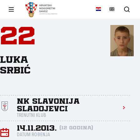
22
Luka
Srbić
NK Slavonija
Sladojevci
TRENUTNI KLUB
14.11.2013.
(12 godina)
DATUM ROĐENJA