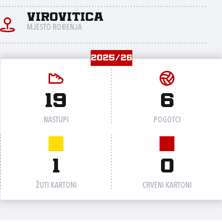
Virovitica
MJESTO ROĐENJA
2025/26
19
6
NASTUPI
POGOTCI
1
0
ŽUTI KARTONI
CRVENI KARTONI