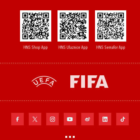
HNS Shop App
HNS Ulaznice App
HNS Semafor App