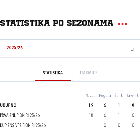
Statistika po sezonama
2025/26
STATISTIKA
UTAKMICE
Nastupi
Pogotci
Žuti k.
Crveni k.
UKUPNO
19
6
1
0
PRVA ŽNL PIONIRI 25/26
18
6
1
0
KUP ŽNS VPŽ PIONIRI 25/26
1
0
0
0