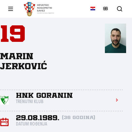
19
Marin
Jerković
HNK Goranin
TRENUTNI KLUB
29.08.1989.
(36 godina)
DATUM ROĐENJA