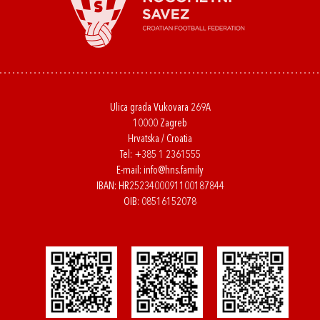
Ulica grada Vukovara 269A
10000 Zagreb
Hrvatska / Croatia
Tel:
+385 1 2361555
E-mail:
info@hns.family
IBAN: HR2523400091100187844
OIB: 08516152078