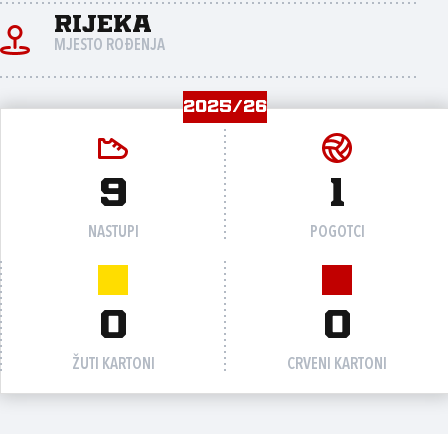
Rijeka
MJESTO ROĐENJA
2025/26
9
1
NASTUPI
POGOTCI
0
0
ŽUTI KARTONI
CRVENI KARTONI