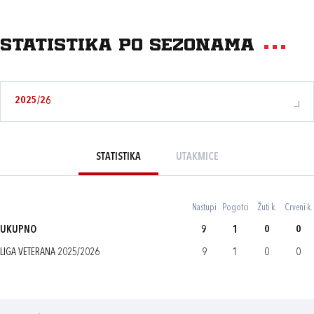
Statistika po sezonama
2025/26
STATISTIKA
UTAKMICE
Nastupi
Pogotci
Žuti k.
Crveni k.
UKUPNO
9
1
0
0
LIGA VETERANA 2025/2026
9
1
0
0