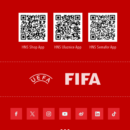
HNS Shop App
HNS Ulaznice App
HNS Semafor App