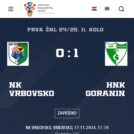
PRVA ŽNL 24/25, 11. kolo
0
:
1
NK
HNK
Vrbovsko
Goranin
ZAVRŠENO
NK VRBOVSKO, VRBOVSKO, 17.11.2024. 13:30