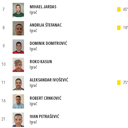
MIHAEL JARDAS
7
65'
Igrač
ANDRIJA ŠTEFANAC
8
18'
Igrač
DOMINIK DOMITROVIĆ
9
Igrač
ROKO KASUN
10
Igrač
ALEKSANDAR IVOŠEVIĆ
11
75'
Igrač
ROBERT CRNKOVIĆ
16
Igrač
IVAN PETRAŠEVIĆ
21
Igrač