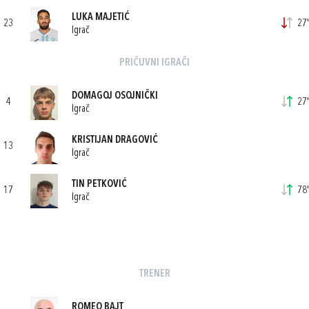
LUKA MAJETIĆ
23
27'
Igrač
PRIČUVNI IGRAČI
DOMAGOJ OSOJNIČKI
4
27'
Igrač
KRISTIJAN DRAGOVIĆ
13
Igrač
TIN PETKOVIĆ
17
78'
Igrač
TRENER
ROMEO BAJT