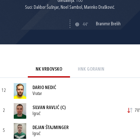
Gledatelja: 100
Suci: Dalibor Šušnjar, Noel Sambol, Marinko Drašković.
Branimir Brelih
44'
NK VRBOVSKO
HNK GORANIN
DARIO NEDIĆ
12
Vratar
SILVAN RAVLIĆ
(C)
2
78'
Igrač
DEJAN ŠTAJMINGER
5
Igrač