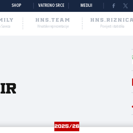
SHOP
VATRENO SRCE
MEDIJI
MILY
HNS.TEAM
HNS.RIZNIC
a Saveza
Hrvatske reprezentacije
Povijest i statistika
ir
2025/26