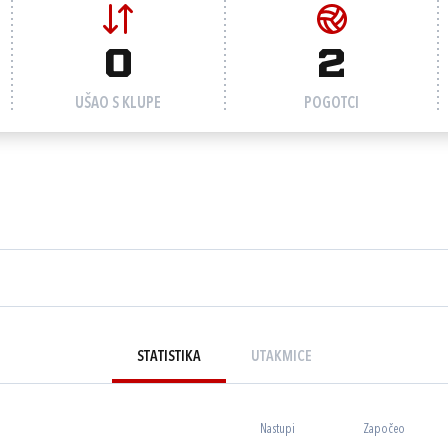
0
2
UŠAO S KLUPE
POGOTCI
STATISTIKA
UTAKMICE
Nastupi
Započeo