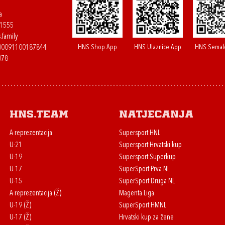
a
61555
.family
HNS Shop App
HNS Ulaznice App
HNS Semaf
400091100187844
078
HNS.team
Natjecanja
A reprezentacija
Supersport HNL
U-21
Supersport Hrvatski kup
U-19
Supersport Superkup
U-17
SuperSport Prva NL
U-15
SuperSport Druga NL
A reprezentacija (Ž)
Magenta Liga
U-19 (Ž)
SuperSport HMNL
U-17 (Ž)
Hrvatski kup za žene