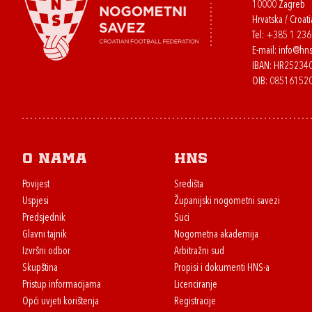
10000 Zagreb
Hrvatska / Croati
Tel:
+385 1 23
E-mail:
info@hns
IBAN: HR2523
OIB: 08516152
O nama
HNS
Povijest
Središta
Uspjesi
Županijski nogometni savezi
Predsjednik
Suci
Glavni tajnik
Nogometna akademija
Izvršni odbor
Arbitražni sud
Skupština
Propisi i dokumenti HNS-a
Pristup informacijama
Licenciranje
Opći uvjeti korištenja
Registracije