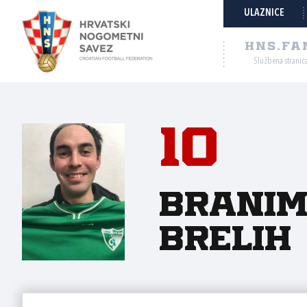
ULAZNICE
HNS.FA
Službena stranic
10
Branim
Brelih