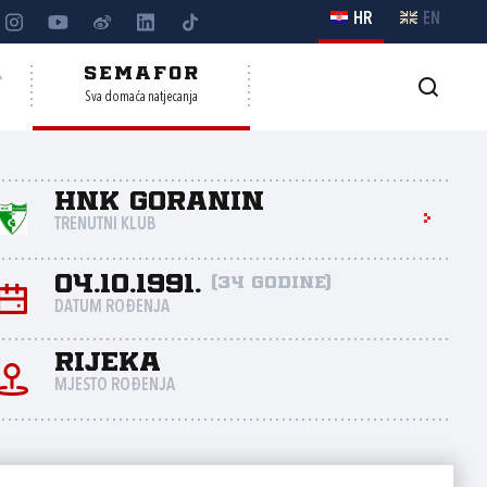
HR
EN
A
SEMAFOR
Sva domaća natjecanja
HNK Goranin
TRENUTNI KLUB
04.10.1991.
(34 godine)
DATUM ROĐENJA
Rijeka
MJESTO ROĐENJA