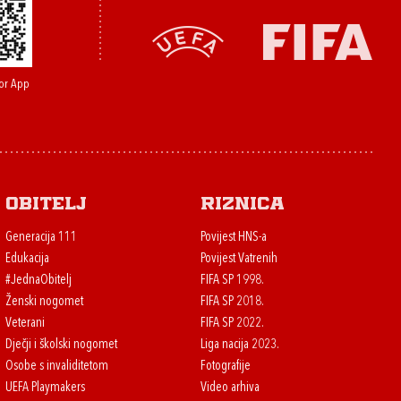
or App
Obitelj
Riznica
Generacija 111
Povijest HNS-a
Edukacija
Povijest Vatrenih
#JednaObitelj
FIFA SP 1998.
Ženski nogomet
FIFA SP 2018.
Veterani
FIFA SP 2022.
Dječji i školski nogomet
Liga nacija 2023.
Osobe s invaliditetom
Fotografije
UEFA Playmakers
Video arhiva