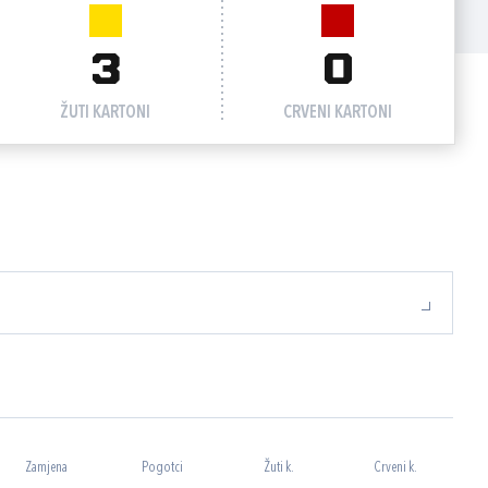
3
0
ŽUTI KARTONI
CRVENI KARTONI
Zamjena
Pogotci
Žuti k.
Crveni k.