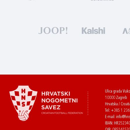
Ulica grada Vuk
10000 Zagreb
Hrvatska / Croati
Tel:
+385 1 23
E-mail:
info@hns
IBAN: HR2523
OIB: 08516152