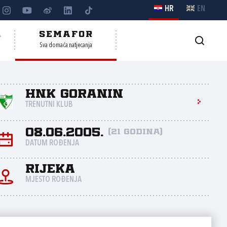
HR
EN
A
SEMAFOR
Sva domaća natjecanja
HNK Goranin
TRENUTNI KLUB
08.06.2005.
(21 godina)
DATUM ROĐENJA
Rijeka
MJESTO ROĐENJA