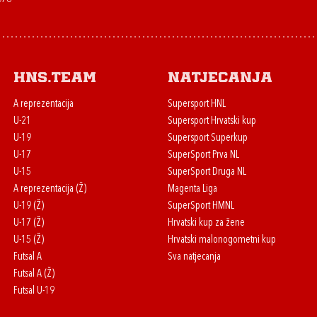
HNS.team
Natjecanja
A reprezentacija
Supersport HNL
U-21
Supersport Hrvatski kup
U-19
Supersport Superkup
U-17
SuperSport Prva NL
U-15
SuperSport Druga NL
A reprezentacija (Ž)
Magenta Liga
U-19 (Ž)
SuperSport HMNL
U-17 (Ž)
Hrvatski kup za žene
U-15 (Ž)
Hrvatski malonogometni kup
Futsal A
Sva natjecanja
Futsal A (Ž)
Futsal U-19