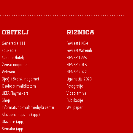
Obitelj
Riznica
Generacija 111
Povijest HNS-a
Edukacija
Povijest Vatrenih
#JednaObitelj
FIFA SP 1998.
Ženski nogomet
FIFA SP 2018.
Veterani
FIFA SP 2022.
Dječji i školski nogomet
Liga nacija 2023.
Osobe s invaliditetom
Fotografije
UEFA Playmakers
Video arhiva
Shop
Publikacije
Informativno-multimedijski centar
Wallpaperi
Službena trgovina (app)
Ulaznice (app)
Semafor (app)