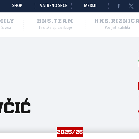
SHOP
VATRENO SRCE
MEDIJI
MILY
HNS.TEAM
HNS.RIZNIC
a Saveza
Hrvatske reprezentacije
Povijest i statistika
čić
2025/26