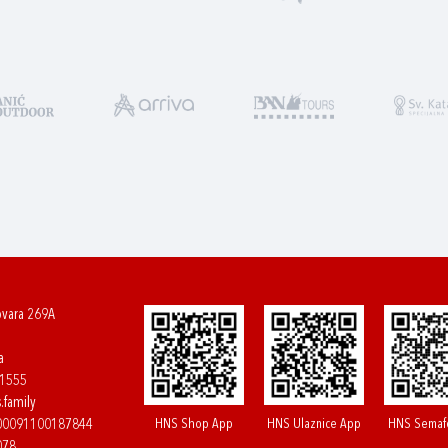
ovara 269A
a
61555
.family
HNS Shop App
HNS Ulaznice App
HNS Semaf
400091100187844
078