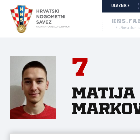
ULAZNICE
HNS.FA
Službena stranic
7
Matija
Markov