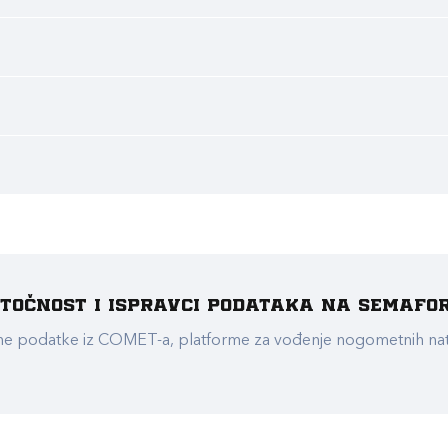
e točnost i ispravci podataka na Semafo
ualne podatke iz COMET-a, platforme za vođenje nogometnih n