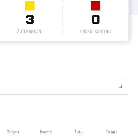
3
0
ŽUTI KARTONI
CRVENI KARTONI
Zamjena
Pogotci
Žuti k.
Crveni k.