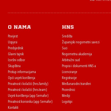
O nama
HNS
Povijest
Središta
Uspjesi
Županijski nogometni savezi
Predsjednik
Suci
Glavni tajnik
Nogometna akademija
Izvršni odbor
Arbitražni sud
Skupština
Propisi i dokumenti HNS-a
Pristup informacijama
Licenciranje
Opći uvjeti korištenja
Registracije
Privatnost i kolačići (hns.family)
Međunarodni transferi
Privatnost i kolačići (hns.team)
Posrednici
Uvjeti korištenja (app Semafor)
Mediji
Privatnost korisnika (app Semafor)
Logotipi
Kontakti