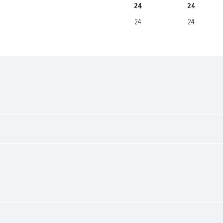
24
24
24
24