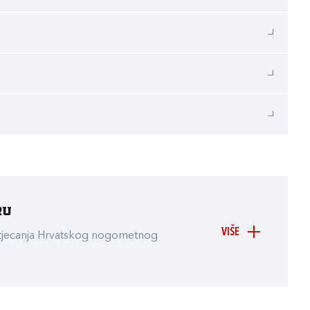
ru
VIŠE
atjecanja Hrvatskog nogometnog