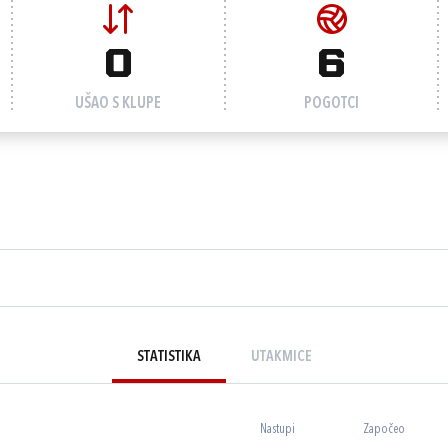
0
6
UŠAO S KLUPE
POGOTCI
STATISTIKA
UTAKMICE
Nastupi
Započeo