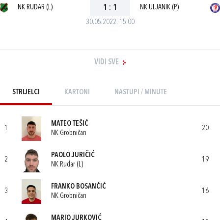
NK RUDAR (L)
1
:
1
NK ULJANIK (P)
30.05.2022. 15:00
VIDI SVE
STRIJELCI
KARTONI
NASTUPI / MINUTE
MATEO TEŠIĆ
1
20
NK Grobničan
PAOLO JURIČIĆ
2
19
NK Rudar (L)
FRANKO BOSANČIĆ
3
16
NK Grobničan
MARIO JURKOVIĆ