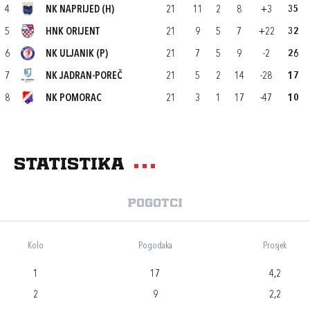
4
NK NAPRIJED (H)
21
11
2
8
+3
35
5
HNK ORIJENT
21
9
5
7
+22
32
6
NK ULJANIK (P)
21
7
5
9
-2
26
7
NK JADRAN-POREČ
21
5
2
14
-28
17
8
NK POMORAC
21
3
1
17
-47
10
Statistika
Pogotci
Kolo
Pogodaka
Prosjek
1
17
4,2
2
9
2,2