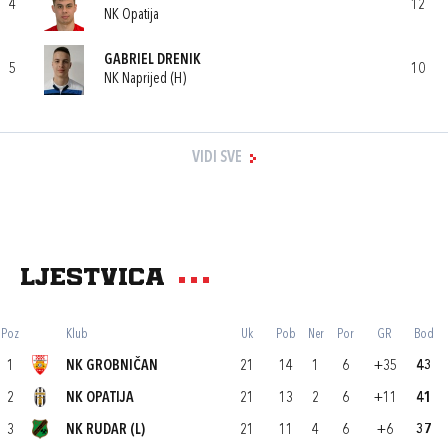
4
12
NK Opatija
GABRIEL DRENIK
5
10
NK Naprijed (H)
VIDI SVE
Ljestvica
Poz
Klub
Uk
Pob
Ner
Por
GR
Bod
1
NK GROBNIČAN
21
14
1
6
+35
43
2
NK OPATIJA
21
13
2
6
+11
41
3
NK RUDAR (L)
21
11
4
6
+6
37