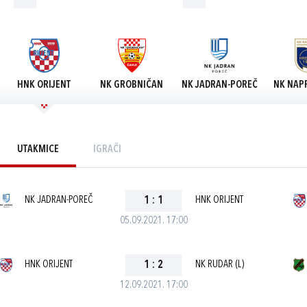
HNK ORIJENT
NK GROBNIČAN
NK JADRAN-POREČ
NK NAPR
UTAKMICE
IGRAČI
NK JADRAN-POREČ
1
:
1
HNK ORIJENT
05.09.2021. 17:00
HNK ORIJENT
1
:
2
NK RUDAR (L)
12.09.2021. 17:00