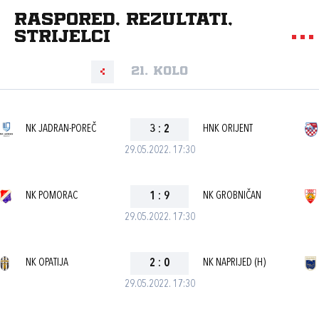
Raspored, rezultati,
strijelci
21. kolo
NK JADRAN-POREČ
3
:
2
HNK ORIJENT
29.05.2022. 17:30
NK POMORAC
1
:
9
NK GROBNIČAN
29.05.2022. 17:30
NK OPATIJA
2
:
0
NK NAPRIJED (H)
29.05.2022. 17:30