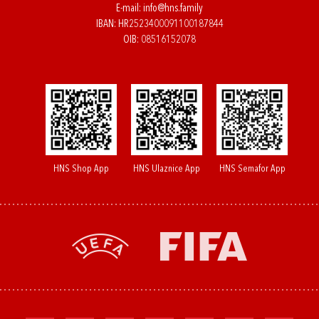
E-mail:
info@hns.family
IBAN: HR2523400091100187844
OIB: 08516152078
HNS Shop App
HNS Ulaznice App
HNS Semafor App