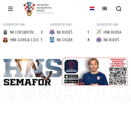
SUPERSPORT HNL
SUPERSPORT HNL
SUPERSPORT HNL
NK LOKOMOTIVA (Z)
3
NK RUDEŠ
1
HNK RIJEKA
HNK GORICA S.D.D.
1
NK OSIJEK
6
NK RUDEŠ
semafor
SEMAFO