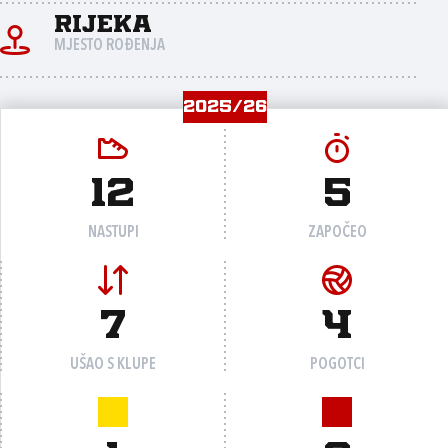
Rijeka
MJESTO ROĐENJA
2025/26
12
5
NASTUPI
ZAPOČEO
7
4
UŠAO S KLUPE
POGOTCI