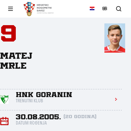
9
Matej
Mrle
HNK Goranin
TRENUTNI KLUB
30.08.2005.
(20 godina)
DATUM ROĐENJA