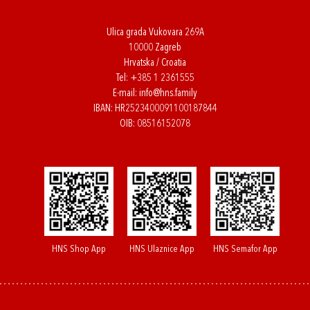
Ulica grada Vukovara 269A
10000 Zagreb
Hrvatska / Croatia
Tel:
+385 1 2361555
E-mail:
info@hns.family
IBAN: HR2523400091100187844
OIB: 08516152078
HNS Shop App
HNS Ulaznice App
HNS Semafor App