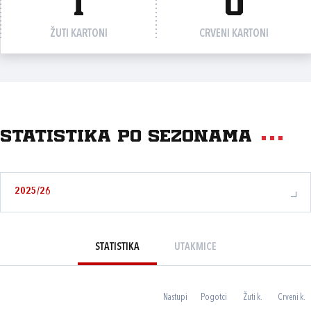
1
0
ŽUTI KARTONI
CRVENI KARTONI
Statistika po sezonama
2025/26
STATISTIKA
UTAKMICE
Nastupi
Pogotci
Žuti k.
Crveni k.