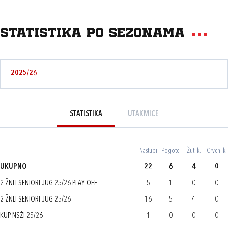
Statistika po sezonama
2025/26
STATISTIKA
UTAKMICE
Nastupi
Pogotci
Žuti k.
Crveni k.
UKUPNO
22
6
4
0
2 ŽNLI SENIORI JUG 25/26 PLAY OFF
5
1
0
0
2 ŽNLI SENIORI JUG 25/26
16
5
4
0
KUP NSŽI 25/26
1
0
0
0