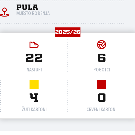
Pula
MJESTO ROĐENJA
2025/26
22
6
NASTUPI
POGOTCI
4
0
ŽUTI KARTONI
CRVENI KARTONI