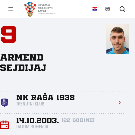
9
Armend
Sejdijaj
NK Raša 1938
TRENUTNI KLUB
14.10.2003.
(22 godine)
DATUM ROĐENJA