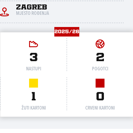
Zagreb
MJESTO ROĐENJA
2025/26
3
2
NASTUPI
POGOTCI
1
0
ŽUTI KARTONI
CRVENI KARTONI