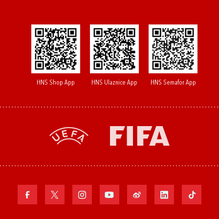
HNS Shop App
HNS Ulaznice App
HNS Semafor App