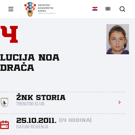
4
Lucija Noa
Drača
ŽNK Storia
TRENUTNI KLUB
25.10.2011.
(14 godina)
DATUM ROĐENJA