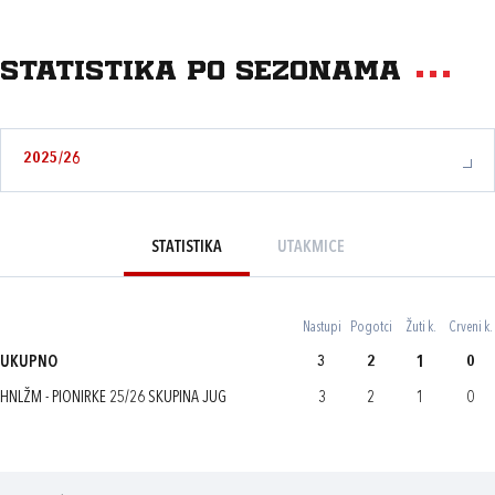
Statistika po sezonama
2025/26
STATISTIKA
UTAKMICE
Nastupi
Pogotci
Žuti k.
Crveni k.
UKUPNO
3
2
1
0
HNLŽM - PIONIRKE 25/26 SKUPINA JUG
3
2
1
0