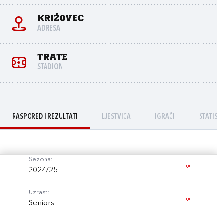
Križovec
ADRESA
Trate
STADION
RASPORED I REZULTATI
LJESTVICA
IGRAČI
STATI
Sezona:
2024/25
Uzrast:
Seniors