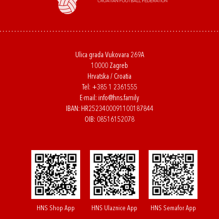
Ulica grada Vukovara 269A
10000 Zagreb
Hrvatska / Croatia
Tel:
+385 1 2361555
E-mail:
info@hns.family
IBAN: HR2523400091100187844
OIB: 08516152078
HNS Shop App
HNS Ulaznice App
HNS Semafor App