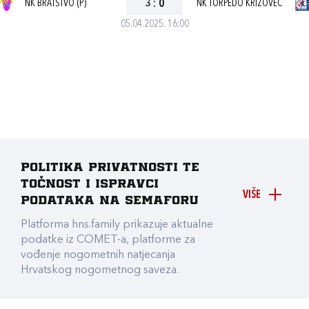
NK BRATSTVO (P)
3
:
0
NK TORPEDO KRIŽOVEC
05.04.2025. 16:00
Politika privatnosti te
točnost i ispravci
VIŠE
podataka na Semaforu
Platforma hns.family prikazuje aktualne
podatke iz COMET-a, platforme za
vođenje nogometnih natjecanja
Hrvatskog nogometnog saveza.