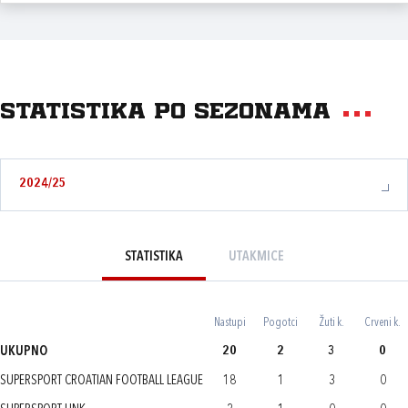
Statistika po sezonama
2024/25
STATISTIKA
UTAKMICE
Nastupi
Pogotci
Žuti k.
Crveni k.
UKUPNO
20
2
3
0
SUPERSPORT CROATIAN FOOTBALL LEAGUE
18
1
3
0