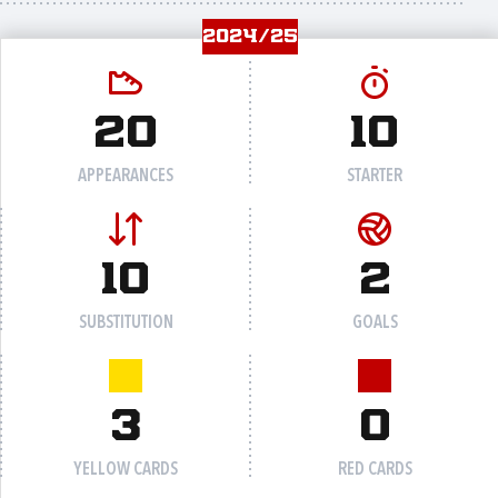
2024/25
20
10
APPEARANCES
STARTER
10
2
SUBSTITUTION
GOALS
3
0
YELLOW CARDS
RED CARDS