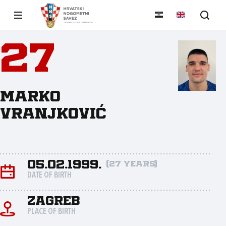
27
Marko
Vranjković
05.02.1999.
(27 years)
DATE OF BIRTH
Zagreb
PLACE OF BIRTH