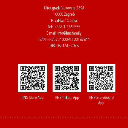
Ulica grada Vukovara 269A
10000 Zagreb
Hrvatska / Croatia
Tel:
+385 1 2361555
E-mail:
info@hns.family
IBAN: HR2523400091100187844
OIB: 08516152078
HNS Store App
HNS Tickets App
HNS Scoreboard
App