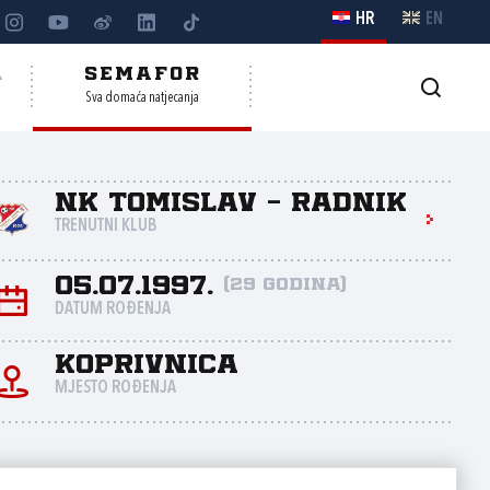
HR
EN
A
SEMAFOR
Sva domaća natjecanja
NK Tomislav - Radnik
TRENUTNI KLUB
05.07.1997.
(29 godina)
DATUM ROĐENJA
Koprivnica
MJESTO ROĐENJA