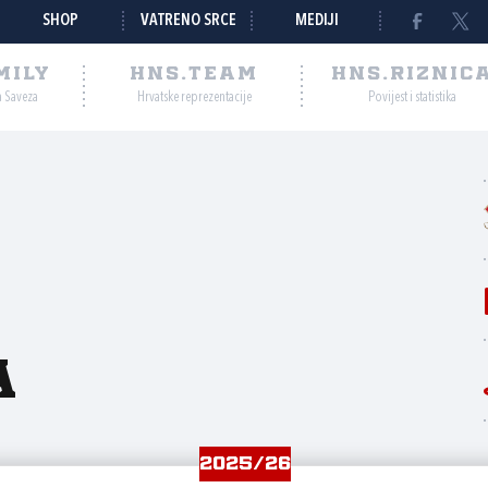
SHOP
VATRENO SRCE
MEDIJI
MILY
HNS.TEAM
HNS.RIZNIC
a Saveza
Hrvatske reprezentacije
Povijest i statistika
a
2025/26