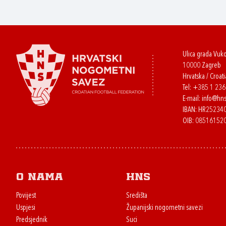
Ulica grada Vuk
10000 Zagreb
Hrvatska / Croati
Tel:
+385 1 23
E-mail:
info@hns
IBAN: HR2523
OIB: 08516152
O nama
HNS
Povijest
Središta
Uspjesi
Županijski nogometni savezi
Predsjednik
Suci