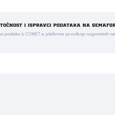
e točnost i ispravci podataka na Semafo
ualne podatke iz COMET-a, platforme za vođenje nogometnih n