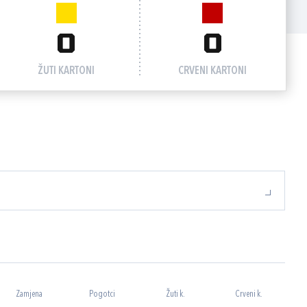
0
0
ŽUTI KARTONI
CRVENI KARTONI
Zamjena
Pogotci
Žuti k.
Crveni k.