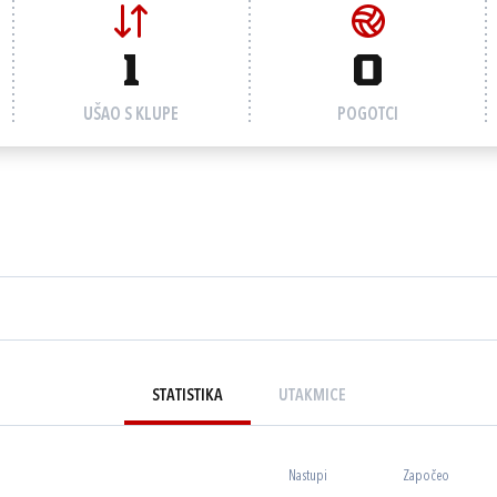
1
0
UŠAO S KLUPE
POGOTCI
STATISTIKA
UTAKMICE
Nastupi
Započeo