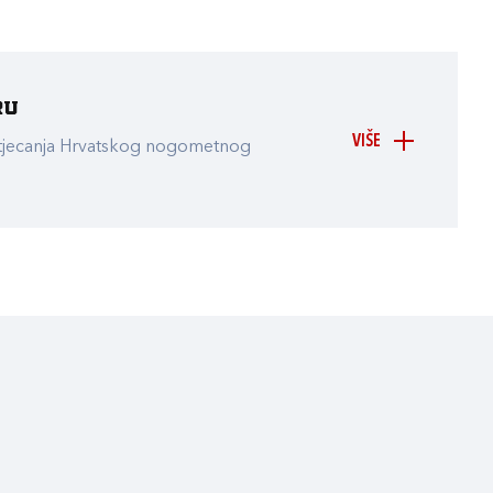
ru
VIŠE
atjecanja Hrvatskog nogometnog