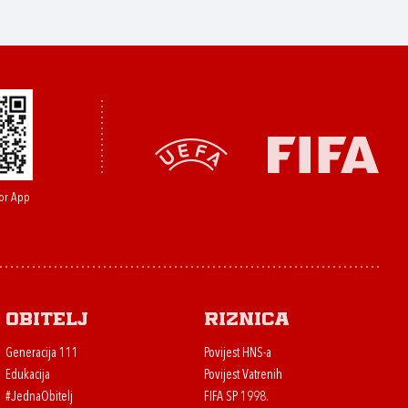
or App
Obitelj
Riznica
Generacija 111
Povijest HNS-a
Edukacija
Povijest Vatrenih
#JednaObitelj
FIFA SP 1998.