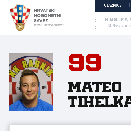
ULAZNICE
HNS.FA
Službena stranic
99
Mateo
Tihelk