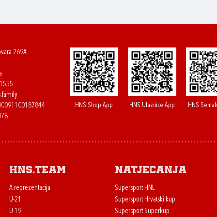
ovara 269A
a
61555
.family
HNS Shop App
HNS Ulaznice App
HNS Semaf
400091100187844
078
HNS.team
Natjecanja
A reprezentacija
Supersport HNL
U-21
Supersport Hrvatski kup
U-19
Supersport Superkup