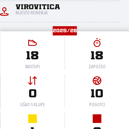
Virovitica
MJESTO ROĐENJA
2025/26
18
18
NASTUPI
ZAPOČEO
0
10
UŠAO S KLUPE
POGOTCI