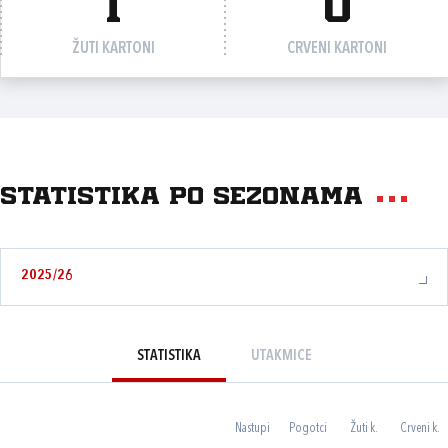
1
0
ŽUTI KARTONI
CRVENI KARTONI
Statistika po sezonama
2025/26
STATISTIKA
UTAKMICE
Nastupi
Pogotci
Žuti k.
Crveni k.