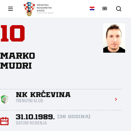
10
Marko
Mudri
NK Krčevina
TRENUTNI KLUB
31.10.1989.
(36 godina)
DATUM ROĐENJA