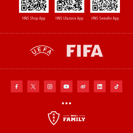
HNS Shop App
HNS Ulaznice App
HNS Semafor App