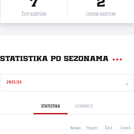
7
2
ŽUTI KARTONI
CRVENI KARTONI
Statistika po sezonama
2025/26
STATISTIKA
UTAKMICE
Nastupi
Pogotci
Žuti k.
Crveni k.