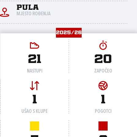
Pula
MJESTO ROĐENJA
2025/26
21
20
NASTUPI
ZAPOČEO
1
1
UŠAO S KLUPE
POGOTCI