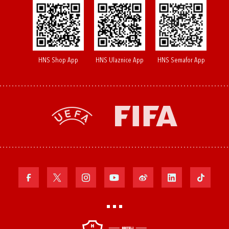
HNS Shop App
HNS Ulaznice App
HNS Semafor App