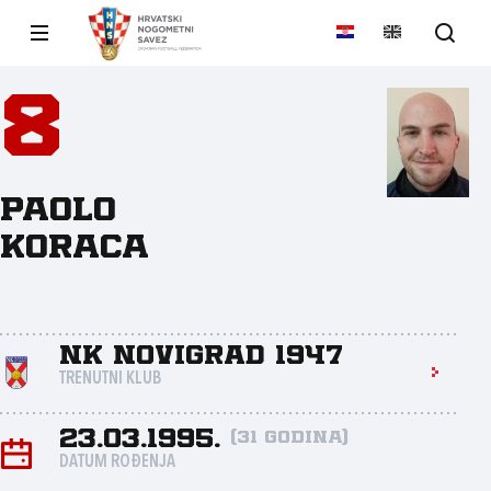
8
Paolo
Koraca
NK Novigrad 1947
TRENUTNI KLUB
23.03.1995.
(31 godina)
DATUM ROĐENJA