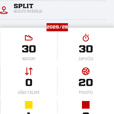
Split
MJESTO ROĐENJA
2025/26
30
30
NASTUPI
ZAPOČEO
0
20
UŠAO S KLUPE
POGOTCI