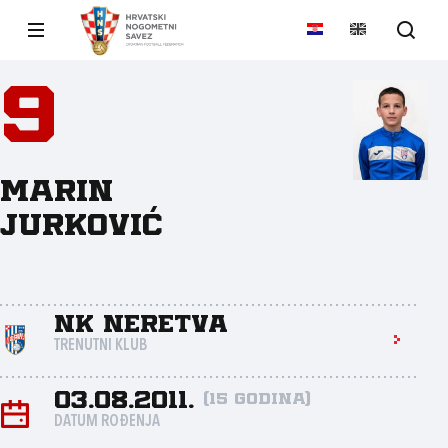
9
Marin
Jurković
NK Neretva
TRENUTNI KLUB
03.08.2011.
(15 godina)
DATUM ROĐENJA