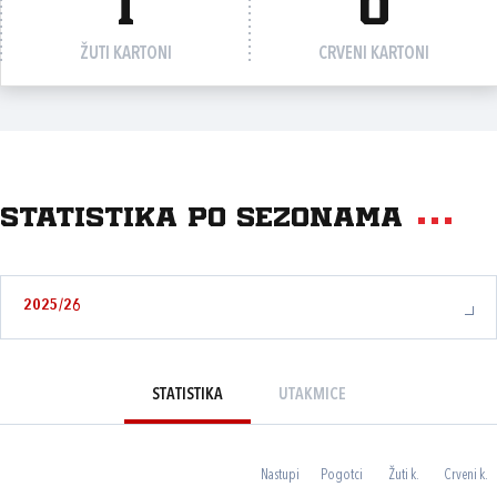
1
0
ŽUTI KARTONI
CRVENI KARTONI
Statistika po sezonama
2025/26
STATISTIKA
UTAKMICE
Nastupi
Pogotci
Žuti k.
Crveni k.