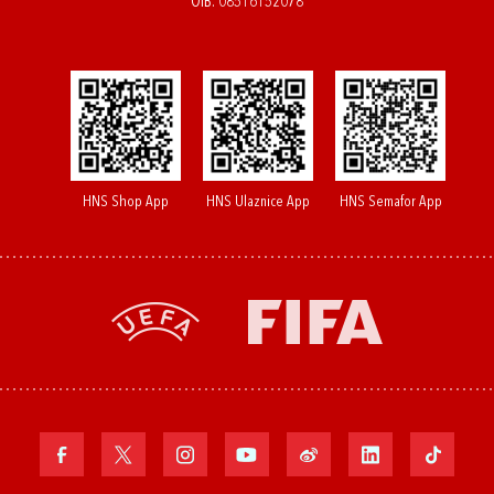
OIB: 08516152078
HNS Shop App
HNS Ulaznice App
HNS Semafor App