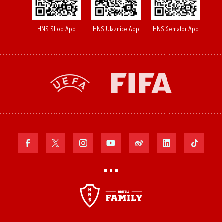
HNS Shop App
HNS Ulaznice App
HNS Semafor App