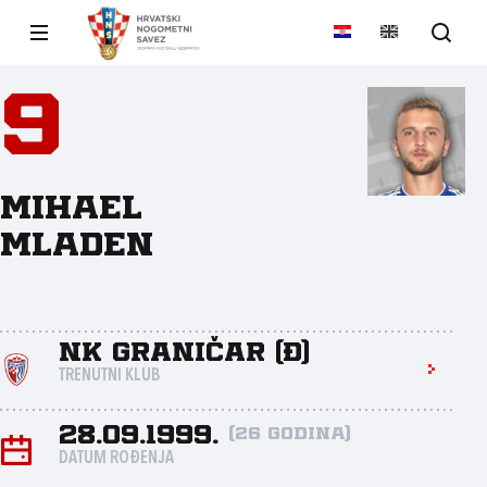
9
Mihael
Mladen
NK Graničar (Đ)
TRENUTNI KLUB
28.09.1999.
(26 godina)
DATUM ROĐENJA