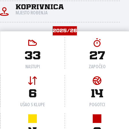
Koprivnica
MJESTO ROĐENJA
2025/26
33
27
NASTUPI
ZAPOČEO
6
14
UŠAO S KLUPE
POGOTCI