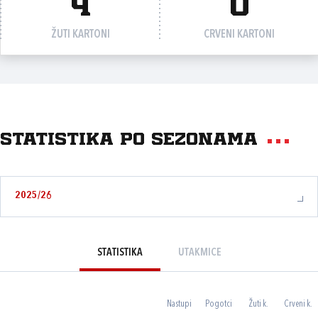
4
0
ŽUTI KARTONI
CRVENI KARTONI
Statistika po sezonama
2025/26
STATISTIKA
UTAKMICE
Nastupi
Pogotci
Žuti k.
Crveni k.