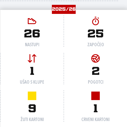
2025/26
26
25
NASTUPI
ZAPOČEO
1
2
UŠAO S KLUPE
POGOTCI
9
1
ŽUTI KARTONI
CRVENI KARTONI