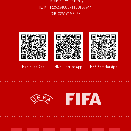
E-mail:
info@hns.family
IBAN: HR2523400091100187844
OIB: 08516152078
HNS Shop App
HNS Ulaznice App
HNS Semafor App