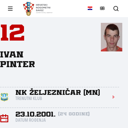
12
Ivan
Pinter
NK Željezničar (MN)
TRENUTNI KLUB
23.10.2001.
(24 godine)
DATUM ROĐENJA