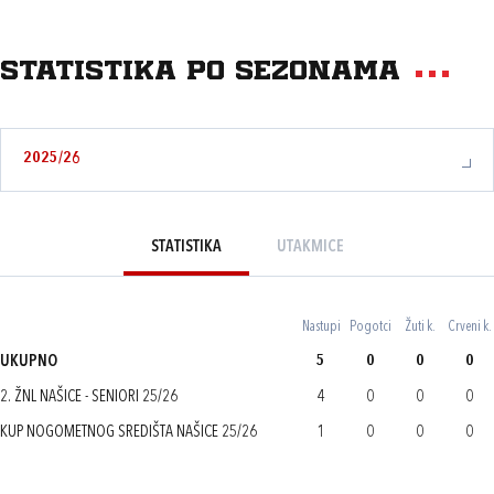
Statistika po sezonama
2025/26
STATISTIKA
UTAKMICE
Nastupi
Pogotci
Žuti k.
Crveni k.
UKUPNO
5
0
0
0
2. ŽNL NAŠICE - SENIORI 25/26
4
0
0
0
KUP NOGOMETNOG SREDIŠTA NAŠICE 25/26
1
0
0
0