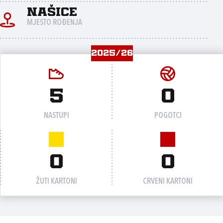
Našice
MJESTO ROĐENJA
2025/26
5
0
NASTUPI
POGOTCI
0
0
ŽUTI KARTONI
CRVENI KARTONI