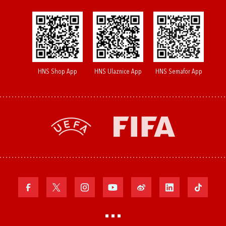
HNS Shop App
HNS Ulaznice App
HNS Semafor App