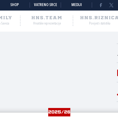
SHOP
VATRENO SRCE
MEDIJI
MILY
HNS.TEAM
HNS.RIZNIC
a Saveza
Hrvatske reprezentacije
Povijest i statistika
2025/26