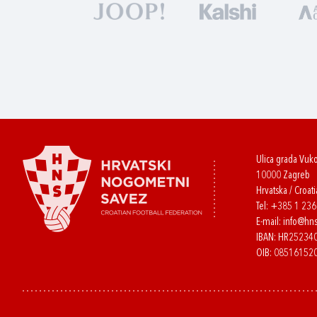
Ulica grada Vuk
10000 Zagreb
Hrvatska / Croati
Tel:
+385 1 23
E-mail:
info@hns
IBAN: HR2523
OIB: 08516152