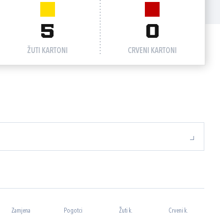
5
0
ŽUTI KARTONI
CRVENI KARTONI
Zamjena
Pogotci
Žuti k.
Crveni k.