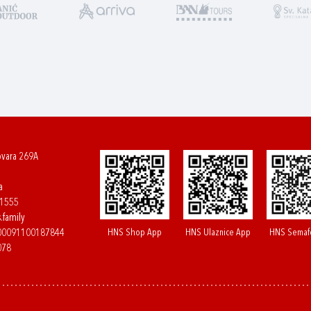
ovara 269A
a
61555
.family
HNS Shop App
HNS Ulaznice App
HNS Semaf
400091100187844
078