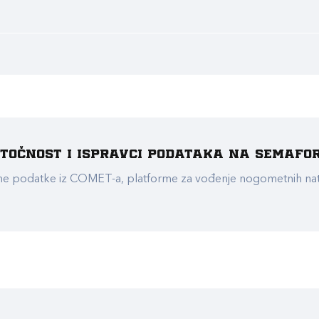
e točnost i ispravci podataka na Semafo
ualne podatke iz COMET-a, platforme za vođenje nogometnih n