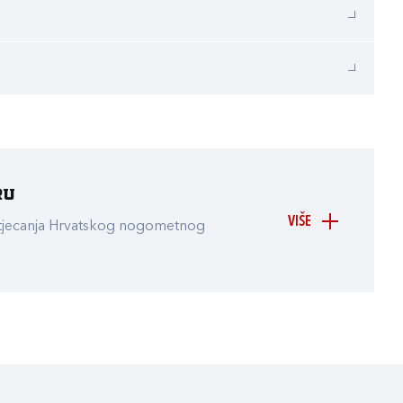
ru
VIŠE
atjecanja Hrvatskog nogometnog