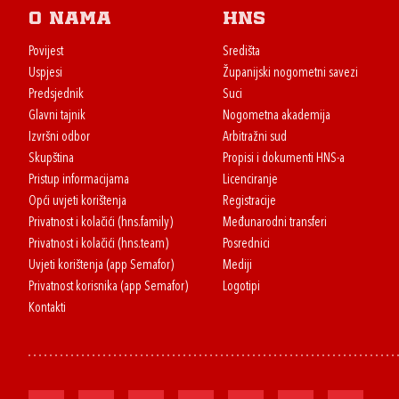
O nama
HNS
Povijest
Središta
Uspjesi
Županijski nogometni savezi
Predsjednik
Suci
Glavni tajnik
Nogometna akademija
Izvršni odbor
Arbitražni sud
Skupština
Propisi i dokumenti HNS-a
Pristup informacijama
Licenciranje
Opći uvjeti korištenja
Registracije
Privatnost i kolačići (hns.family)
Međunarodni transferi
Privatnost i kolačići (hns.team)
Posrednici
Uvjeti korištenja (app Semafor)
Mediji
Privatnost korisnika (app Semafor)
Logotipi
Kontakti