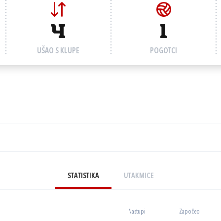
4
1
UŠAO S KLUPE
POGOTCI
STATISTIKA
UTAKMICE
Nastupi
Započeo