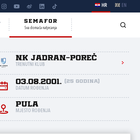
HR
EN
A
SEMAFOR
Sva domaća natjecanja
NK Jadran-Poreč
TRENUTNI KLUB
03.08.2001.
(25 godina)
DATUM ROĐENJA
Pula
MJESTO ROĐENJA