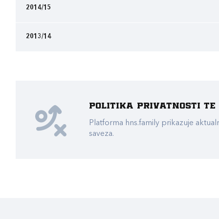
2014/15
2013/14
Politika privatnosti t
Platforma hns.family prikazuje akt
saveza.