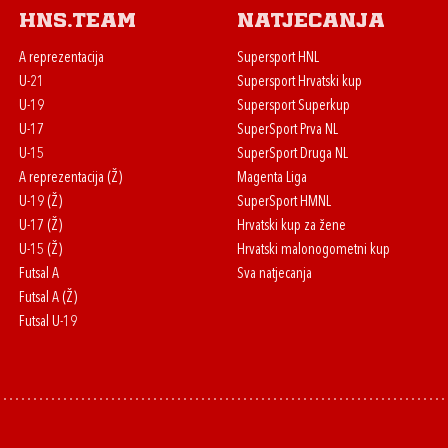
HNS.team
Natjecanja
A reprezentacija
Supersport HNL
U-21
Supersport Hrvatski kup
U-19
Supersport Superkup
U-17
SuperSport Prva NL
U-15
SuperSport Druga NL
A reprezentacija (Ž)
Magenta Liga
U-19 (Ž)
SuperSport HMNL
U-17 (Ž)
Hrvatski kup za žene
U-15 (Ž)
Hrvatski malonogometni kup
Futsal A
Sva natjecanja
Futsal A (Ž)
Futsal U-19