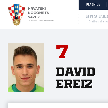
ULAZNICE
HNS.FA
Službena stranic
7
David
Ereiz