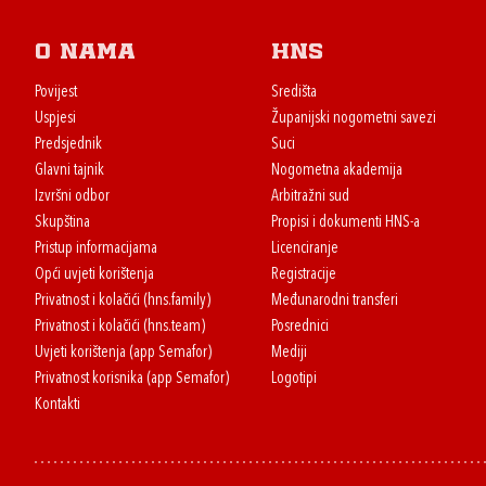
O nama
HNS
Povijest
Središta
Uspjesi
Županijski nogometni savezi
Predsjednik
Suci
Glavni tajnik
Nogometna akademija
Izvršni odbor
Arbitražni sud
Skupština
Propisi i dokumenti HNS-a
Pristup informacijama
Licenciranje
Opći uvjeti korištenja
Registracije
Privatnost i kolačići (hns.family)
Međunarodni transferi
Privatnost i kolačići (hns.team)
Posrednici
Uvjeti korištenja (app Semafor)
Mediji
Privatnost korisnika (app Semafor)
Logotipi
Kontakti