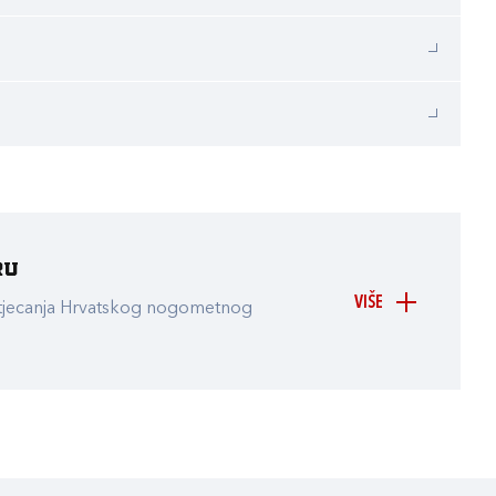
ru
VIŠE
atjecanja Hrvatskog nogometnog