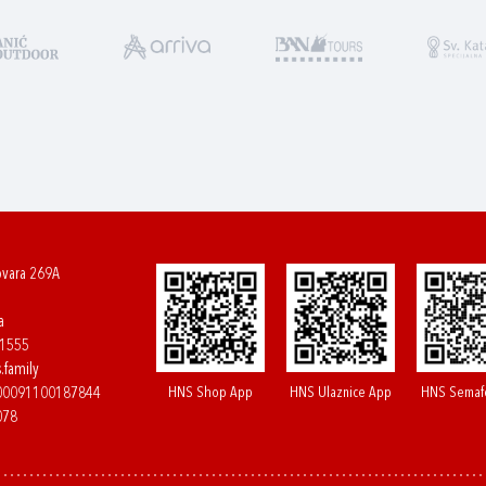
ovara 269A
a
61555
.family
HNS Shop App
HNS Ulaznice App
HNS Semaf
400091100187844
078