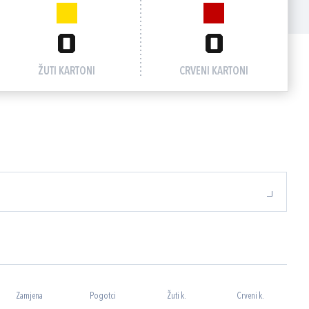
0
0
ŽUTI KARTONI
CRVENI KARTONI
Zamjena
Pogotci
Žuti k.
Crveni k.