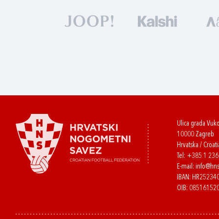
Ulica grada Vuk
10000 Zagreb
Hrvatska / Croati
Tel:
+385 1 23
E-mail:
info@hns
IBAN: HR2523
OIB: 08516152