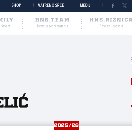
SHOP
VATRENO SRCE
MEDIJI
MILY
HNS.TEAM
HNS.RIZNIC
a Saveza
Hrvatske reprezentacije
Povijest i statistika
elić
2025/26