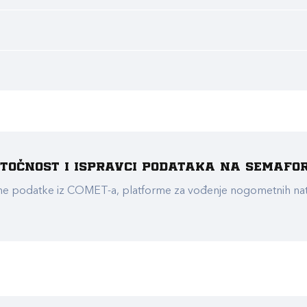
e točnost i ispravci podataka na Semafo
ualne podatke iz COMET-a, platforme za vođenje nogometnih n