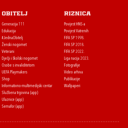
Obitelj
Riznica
Generacija 111
Povijest HNS-a
Edukacija
Povijest Vatrenih
#JednaObitelj
FIFA SP 1998.
Ženski nogomet
FIFA SP 2018.
Veterani
FIFA SP 2022.
Dječji i školski nogomet
Liga nacija 2023.
Osobe s invaliditetom
Fotografije
UEFA Playmakers
Video arhiva
Shop
Publikacije
Informativno-multimedijski centar
Wallpaperi
Službena trgovina (app)
Ulaznice (app)
Semafor (app)