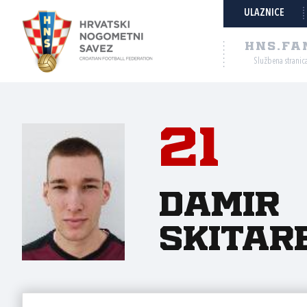
ULAZNICE
HNS.FA
Službena stranic
21
Damir
Skitar