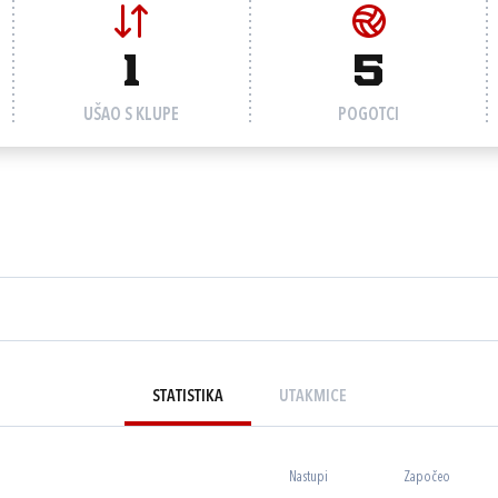
1
5
UŠAO S KLUPE
POGOTCI
STATISTIKA
UTAKMICE
Nastupi
Započeo