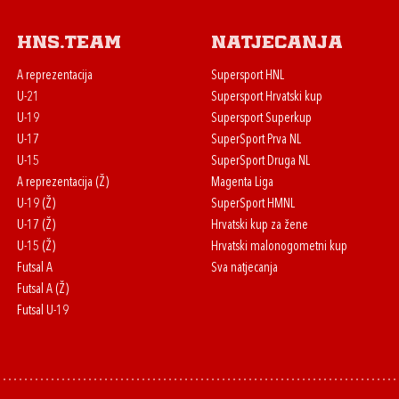
HNS.team
Natjecanja
A reprezentacija
Supersport HNL
U-21
Supersport Hrvatski kup
U-19
Supersport Superkup
U-17
SuperSport Prva NL
U-15
SuperSport Druga NL
A reprezentacija (Ž)
Magenta Liga
U-19 (Ž)
SuperSport HMNL
U-17 (Ž)
Hrvatski kup za žene
U-15 (Ž)
Hrvatski malonogometni kup
Futsal A
Sva natjecanja
Futsal A (Ž)
Futsal U-19