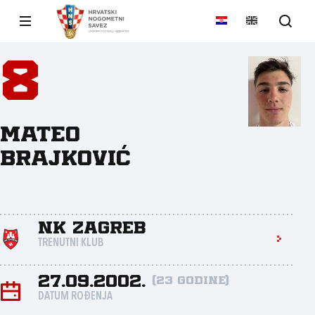
8
Mateo
Brajković
NK Zagreb
TRENUTNI KLUB
27.09.2002.
(23 godine)
DATUM ROĐENJA