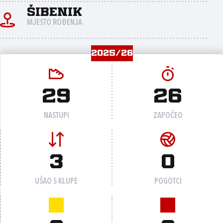
Šibenik
MJESTO ROĐENJA
2025/26
29
26
NASTUPI
ZAPOČEO
3
0
UŠAO S KLUPE
POGOTCI