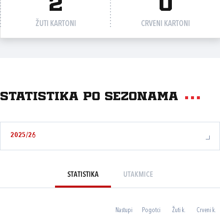
2
0
ŽUTI KARTONI
CRVENI KARTONI
Statistika po sezonama
2025/26
STATISTIKA
UTAKMICE
Nastupi
Pogotci
Žuti k.
Crveni k.