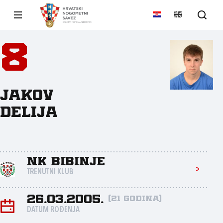
8
Jakov
Delija
NK Bibinje
TRENUTNI KLUB
26.03.2005.
(21 godina)
DATUM ROĐENJA