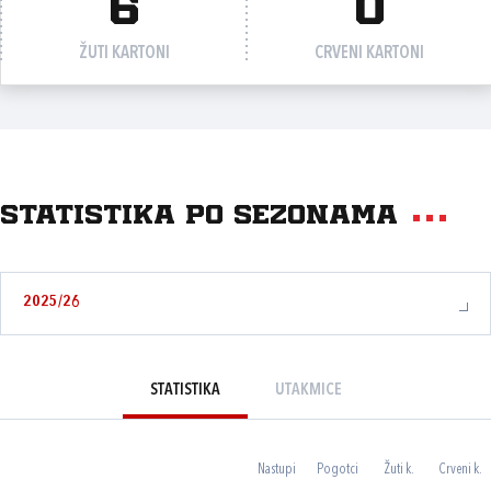
6
0
ŽUTI KARTONI
CRVENI KARTONI
Statistika po sezonama
2025/26
STATISTIKA
UTAKMICE
Nastupi
Pogotci
Žuti k.
Crveni k.