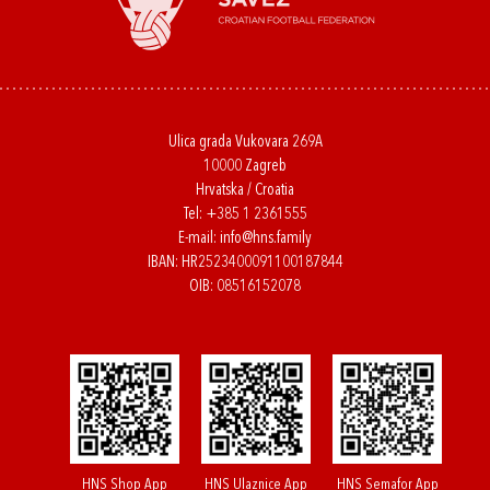
Ulica grada Vukovara 269A
10000 Zagreb
Hrvatska / Croatia
Tel:
+385 1 2361555
E-mail:
info@hns.family
IBAN: HR2523400091100187844
OIB: 08516152078
HNS Shop App
HNS Ulaznice App
HNS Semafor App