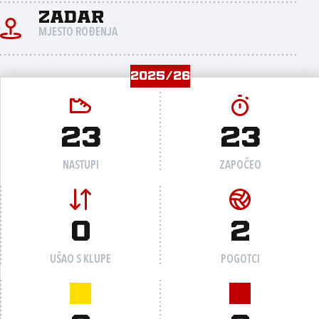
Zadar
MJESTO ROĐENJA
2025/26
23
23
NASTUPI
ZAPOČEO
0
2
UŠAO S KLUPE
POGOTCI