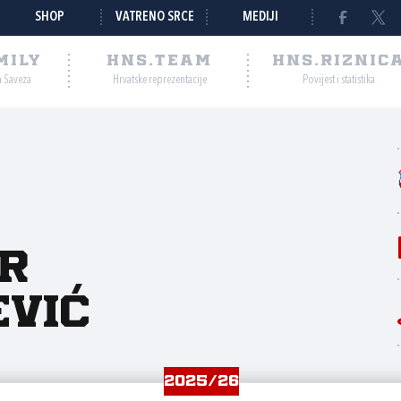
SHOP
VATRENO SRCE
MEDIJI
MILY
HNS.TEAM
HNS.RIZNIC
a Saveza
Hrvatske reprezentacije
Povijest i statistika
r
vić
2025/26