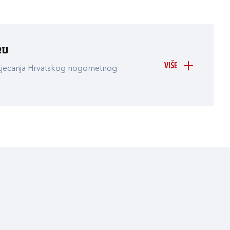
ru
VIŠE
atjecanja Hrvatskog nogometnog