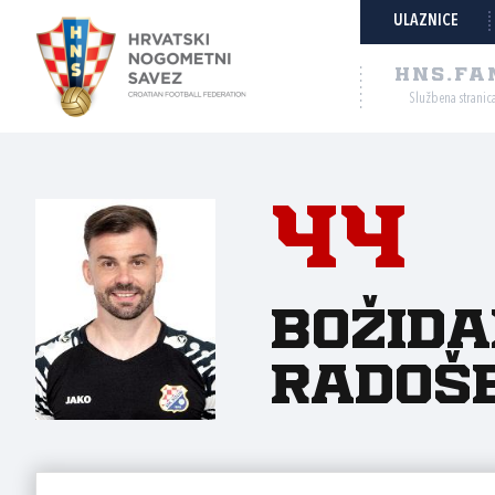
ULAZNICE
HNS.FA
Službena stranic
44
Božida
Radoše