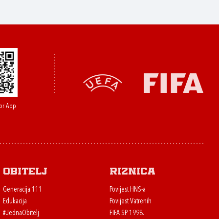
or App
Obitelj
Riznica
Generacija 111
Povijest HNS-a
Edukacija
Povijest Vatrenih
#JednaObitelj
FIFA SP 1998.