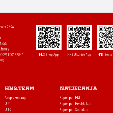
ovara 269A
a
61555
.family
HNS Shop App
HNS Ulaznice App
HNS Semaf
400091100187844
078
HNS.team
Natjecanja
A reprezentacija
Supersport HNL
U-21
Supersport Hrvatski kup
U-19
Supersport Superkup