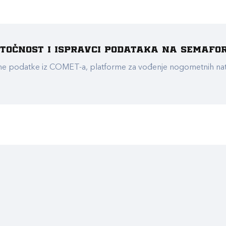
e točnost i ispravci podataka na Semafo
ualne podatke iz COMET-a, platforme za vođenje nogometnih n