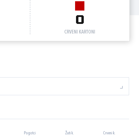
0
CRVENI KARTONI
Pogotci
Žuti k.
Crveni k.