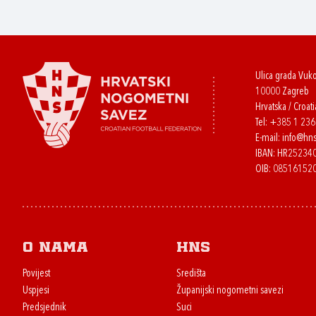
Ulica grada Vuk
10000 Zagreb
Hrvatska / Croati
Tel:
+385 1 23
E-mail:
info@hns
IBAN: HR2523
OIB: 08516152
O nama
HNS
Povijest
Središta
Uspjesi
Županijski nogometni savezi
Predsjednik
Suci