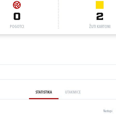
0
2
POGOTCI
ŽUTI KARTONI
STATISTIKA
UTAKMICE
Nastupi