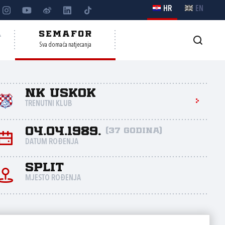
HR
EN
A
SEMAFOR
Sva domaća natjecanja
NK Uskok
TRENUTNI KLUB
04.04.1989.
(37 godina)
DATUM ROĐENJA
Split
MJESTO ROĐENJA