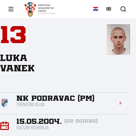
13
Luka
Vanek
NK Podravac (PM)
TRENUTNI KLUB
15.05.2004.
(22 godine)
DATUM ROĐENJA