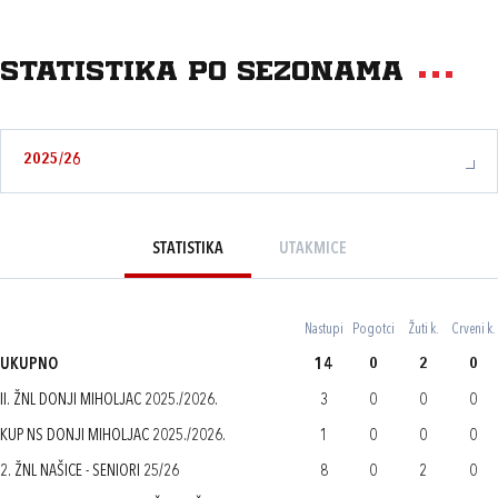
Statistika po sezonama
2025/26
STATISTIKA
UTAKMICE
Nastupi
Pogotci
Žuti k.
Crveni k.
UKUPNO
14
0
2
0
II. ŽNL DONJI MIHOLJAC 2025./2026.
3
0
0
0
KUP NS DONJI MIHOLJAC 2025./2026.
1
0
0
0
2. ŽNL NAŠICE - SENIORI 25/26
8
0
2
0