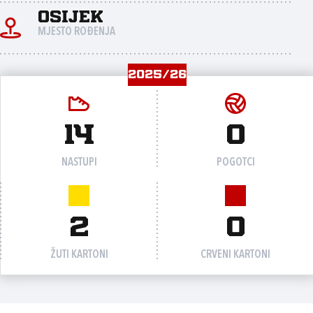
Osijek
MJESTO ROĐENJA
2025/26
14
0
NASTUPI
POGOTCI
2
0
ŽUTI KARTONI
CRVENI KARTONI