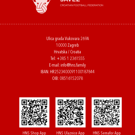
Ulica grada Vukovara 269A
10000 Zagreb
Hrvatska / Croatia
Tel:
+385 1 2361555
E-mail:
info@hns.family
IBAN: HR2523400091100187844
OIB: 08516152078
HNS Shop App
HNS Ulaznice App
HNS Semafor App