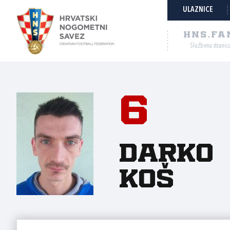
ULAZNICE
HNS.FA
Službena stranic
6
Darko
Koš