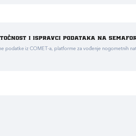
e točnost i ispravci podataka na Semafo
ualne podatke iz COMET-a, platforme za vođenje nogometnih n