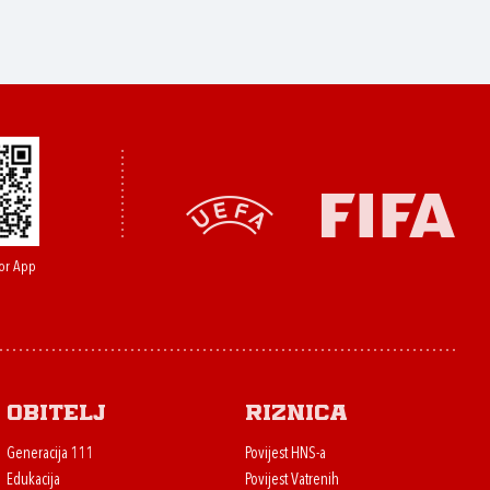
or App
Obitelj
Riznica
Generacija 111
Povijest HNS-a
Edukacija
Povijest Vatrenih