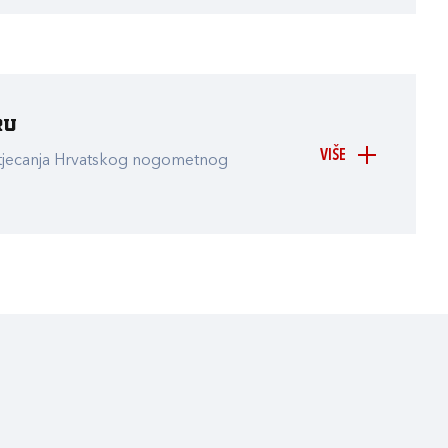
ru
VIŠE
atjecanja Hrvatskog nogometnog