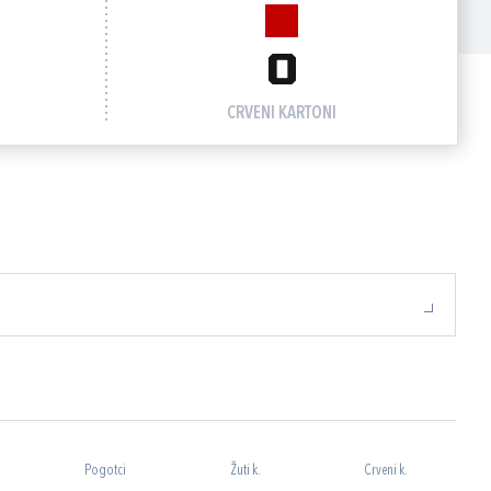
0
CRVENI KARTONI
Pogotci
Žuti k.
Crveni k.