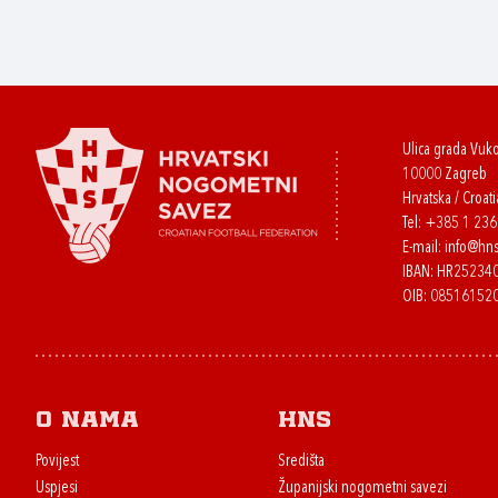
Ulica grada Vuk
10000 Zagreb
Hrvatska / Croati
Tel:
+385 1 23
E-mail:
info@hns
IBAN: HR2523
OIB: 08516152
O nama
HNS
Povijest
Središta
Uspjesi
Županijski nogometni savezi