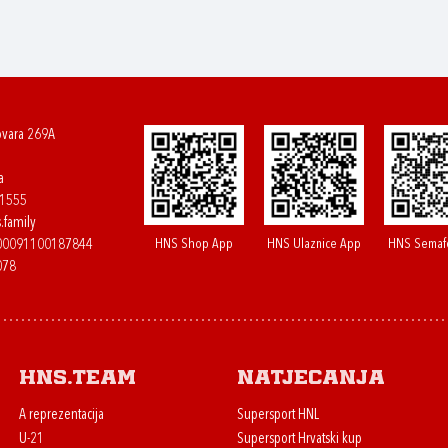
ovara 269A
a
61555
.family
HNS Shop App
HNS Ulaznice App
HNS Semaf
400091100187844
078
HNS.team
Natjecanja
A reprezentacija
Supersport HNL
U-21
Supersport Hrvatski kup