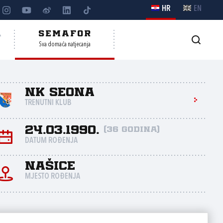
HR
EN
A
SEMAFOR
Sva domaća natjecanja
NK Seona
TRENUTNI KLUB
24.03.1990.
(36 godina)
DATUM ROĐENJA
Našice
MJESTO ROĐENJA