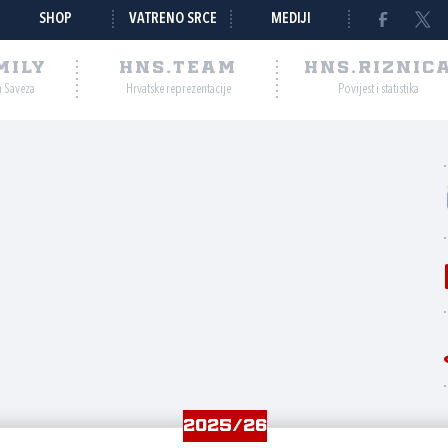
SHOP
VATRENO SRCE
MEDIJI
MILY
HNS.TEAM
HNS.RIZNIC
a Saveza
Hrvatske reprezentacije
Povijest i statistika
2025/26