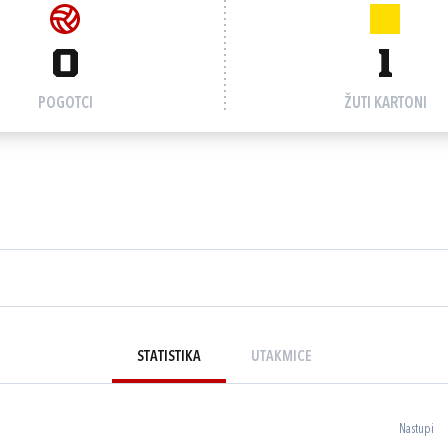
0
1
POGOTCI
ŽUTI KARTONI
STATISTIKA
UTAKMICE
Nastupi