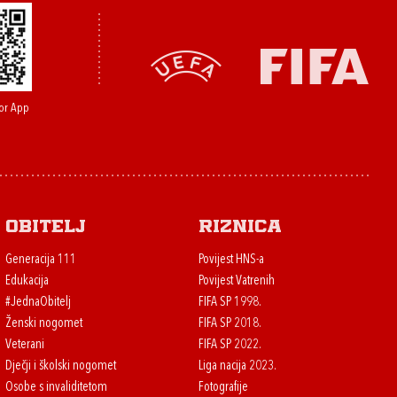
or App
Obitelj
Riznica
Generacija 111
Povijest HNS-a
Edukacija
Povijest Vatrenih
#JednaObitelj
FIFA SP 1998.
Ženski nogomet
FIFA SP 2018.
Veterani
FIFA SP 2022.
Dječji i školski nogomet
Liga nacija 2023.
Osobe s invaliditetom
Fotografije