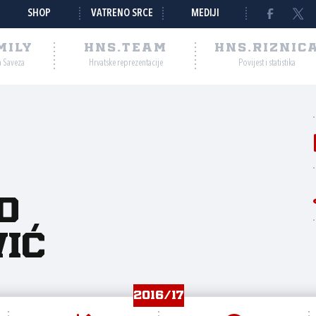
SHOP
VATRENO SRCE
MEDIJI
MILY
HNS.TEAM
HNS.RIZNIC
a Saveza
Hrvatske reprezentacije
Povijest i statistika
o
ić
2016/17