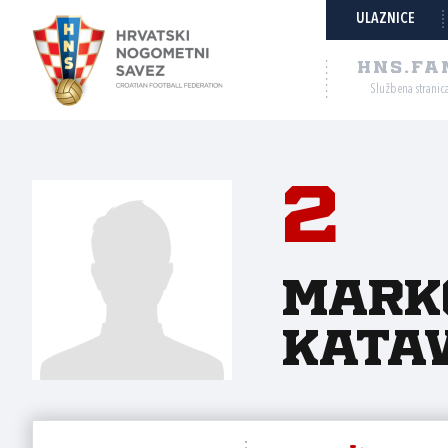
ULAZNICE
HNS.FA
Službena stranic
2
Mark
Katav