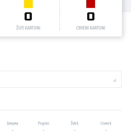
0
0
ŽUTI KARTONI
CRVENI KARTONI
Zamjena
Pogotci
Žuti k.
Crveni k.