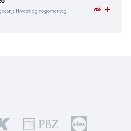
ru
VIŠE
atjecanja Hrvatskog nogometnog