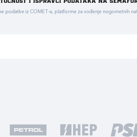
e točnost i ispravci podataka na Semafo
ualne podatke iz COMET-a, platforme za vođenje nogometnih n