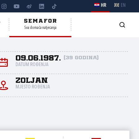
HR
EN
A
SEMAFOR
Sva domaća natjecanja
09.06.1987.
(39 godina)
DATUM ROĐENJA
Zoljan
MJESTO ROĐENJA