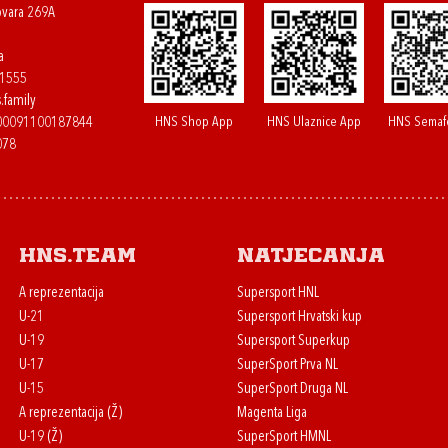
ovara 269A
a
61555
.family
HNS Shop App
HNS Ulaznice App
HNS Semaf
400091100187844
078
HNS.team
Natjecanja
A reprezentacija
Supersport HNL
U-21
Supersport Hrvatski kup
U-19
Supersport Superkup
U-17
SuperSport Prva NL
U-15
SuperSport Druga NL
A reprezentacija (Ž)
Magenta Liga
U-19 (Ž)
SuperSport HMNL