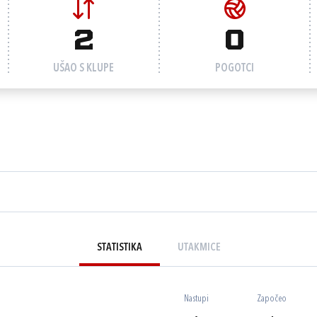
2
0
UŠAO S KLUPE
POGOTCI
STATISTIKA
UTAKMICE
Nastupi
Započeo