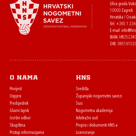
Ulica grada Vuk
10000 Zagreb
Hrvatska / Croati
Tel:
+385 1 23
E-mail:
info@hns
IBAN: HR2523
OIB: 08516152
O nama
HNS
Povijest
Središta
Uspjesi
Županijski nogometni savezi
Predsjednik
Suci
Glavni tajnik
Nogometna akademija
Izvršni odbor
Arbitražni sud
Skupština
Propisi i dokumenti HNS-a
Pristup informacijama
Licenciranje