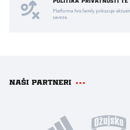
Politika privatnosti t
Platforma hns.family prikazuje akt
saveza.
Naši partneri