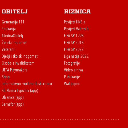
Obitelj
Riznica
Generacija 111
Povijest HNS-a
Edukacija
Povijest Vatrenih
#JednaObitelj
FIFA SP 1998.
Ženski nogomet
FIFA SP 2018.
Veterani
FIFA SP 2022.
Dječji i školski nogomet
Liga nacija 2023.
Osobe s invaliditetom
Fotografije
UEFA Playmakers
Video arhiva
Shop
Publikacije
Informativno-multimedijski centar
Wallpaperi
Službena trgovina (app)
Ulaznice (app)
Semafor (app)