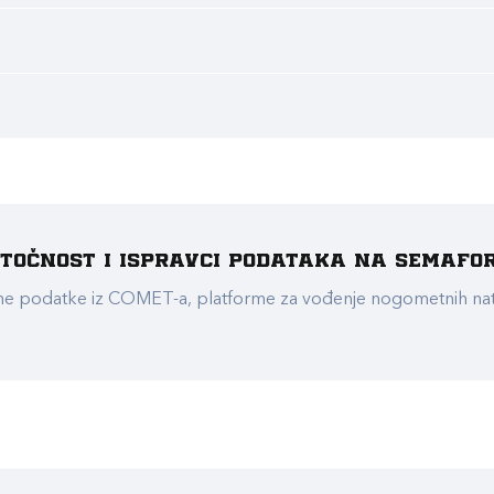
e točnost i ispravci podataka na Semafo
ualne podatke iz COMET-a, platforme za vođenje nogometnih n