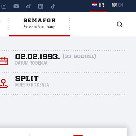
HR
EN
A
SEMAFOR
Sva domaća natjecanja
02.02.1993.
(33 godine)
DATUM ROĐENJA
Split
MJESTO ROĐENJA