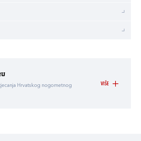
ru
VIŠE
atjecanja Hrvatskog nogometnog