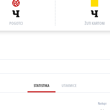
4
4
POGOTCI
ŽUTI KARTONI
STATISTIKA
UTAKMICE
Nastupi