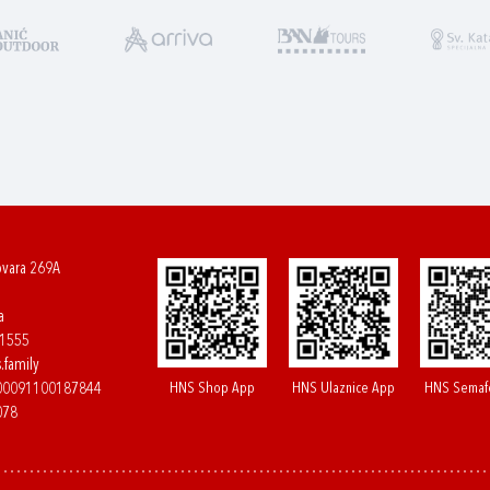
ovara 269A
a
61555
.family
HNS Shop App
HNS Ulaznice App
HNS Semaf
400091100187844
078