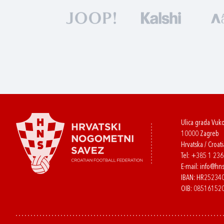
Ulica grada Vuk
10000 Zagreb
Hrvatska / Croati
Tel:
+385 1 23
E-mail:
info@hns
IBAN: HR2523
OIB: 08516152