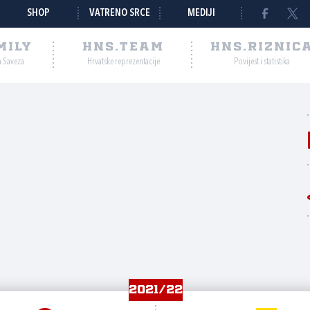
SHOP
VATRENO SRCE
MEDIJI
MILY
HNS.TEAM
HNS.RIZNIC
a Saveza
Hrvatske reprezentacije
Povijest i statistika
2021/22