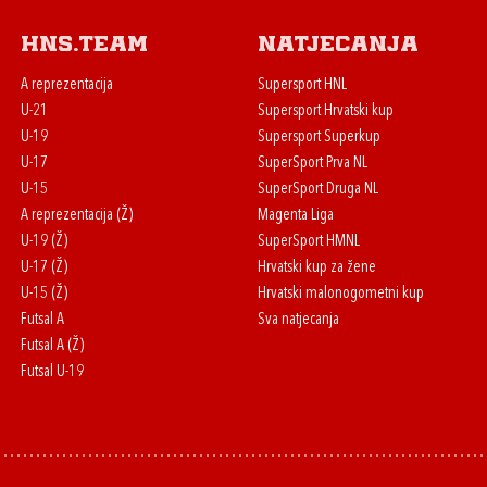
HNS.team
Natjecanja
A reprezentacija
Supersport HNL
U-21
Supersport Hrvatski kup
U-19
Supersport Superkup
U-17
SuperSport Prva NL
U-15
SuperSport Druga NL
A reprezentacija (Ž)
Magenta Liga
U-19 (Ž)
SuperSport HMNL
U-17 (Ž)
Hrvatski kup za žene
U-15 (Ž)
Hrvatski malonogometni kup
Futsal A
Sva natjecanja
Futsal A (Ž)
Futsal U-19