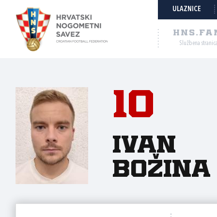
ULAZNICE
HNS.FA
Službena stranic
10
Ivan
Božina