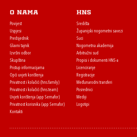
O nama
HNS
Povijest
Središta
Uspjesi
Županijski nogometni savezi
Predsjednik
Suci
Glavni tajnik
Nogometna akademija
Izvršni odbor
Arbitražni sud
Skupština
Propisi i dokumenti HNS-a
Pristup informacijama
Licenciranje
Opći uvjeti korištenja
Registracije
Privatnost i kolačići (hns.family)
Međunarodni transferi
Privatnost i kolačići (hns.team)
Posrednici
Uvjeti korištenja (app Semafor)
Mediji
Privatnost korisnika (app Semafor)
Logotipi
Kontakti