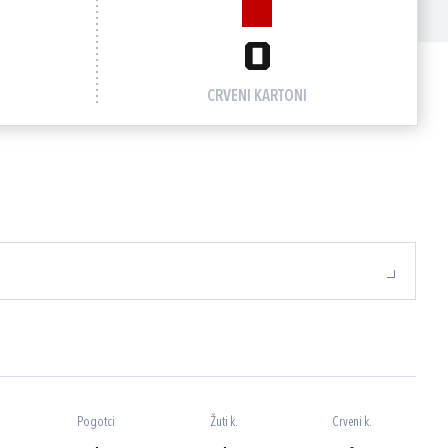
0
CRVENI KARTONI
Pogotci
Žuti k.
Crveni k.