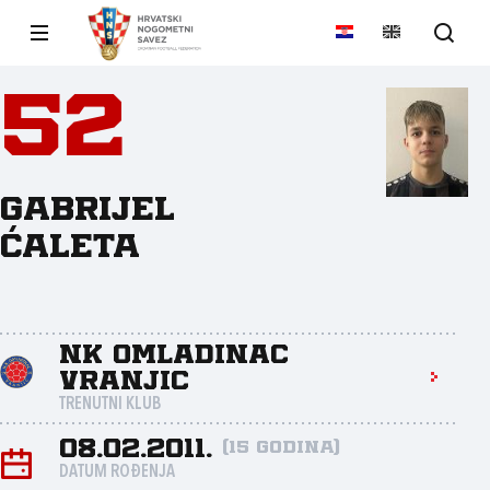
52
Gabrijel
Ćaleta
NK Omladinac
Vranjic
TRENUTNI KLUB
08.02.2011.
(15 godina)
DATUM ROĐENJA