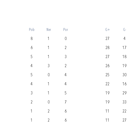
Pob
Ner
Por
G+
G-
8
1
0
27
4
6
1
2
28
17
5
1
3
27
18
4
3
2
26
19
5
0
4
25
30
4
1
4
22
16
3
1
5
19
29
2
0
7
19
33
1
2
6
11
22
1
2
6
11
27