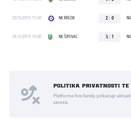
20.10.2019. 15:30
NK BREZIK
2
:
0
NK
26.10.2019. 15:00
NK ŠIPOVAC
5
:
1
NK
Politika privatnosti t
Platforma hns.family prikazuje akt
saveza.