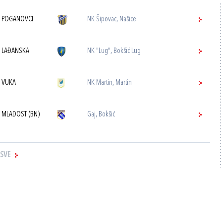
 POGANOVCI
NK Šipovac, Našice
 LAĐANSKA
NK "Lug", Bokšić Lug
 VUKA
NK Martin, Martin
 MLADOST (BN)
Gaj, Bokšić
 SVE