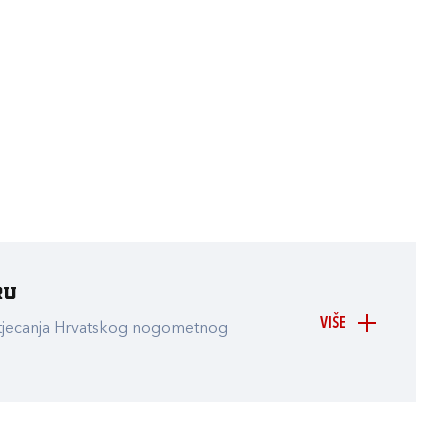
ru
VIŠE
atjecanja Hrvatskog nogometnog