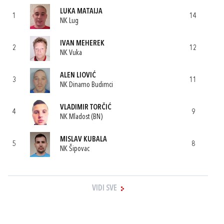
LUKA MATAIJA
1
14
NK Lug
IVAN MEHEREK
2
12
NK Vuka
ALEN LIOVIĆ
3
11
NK Dinamo Budimci
VLADIMIR TORČIĆ
4
9
NK Mladost (BN)
MISLAV KUBALA
5
8
NK Šipovac
VIDI SVE