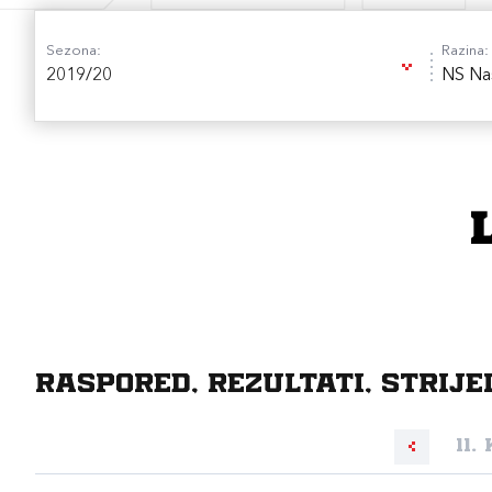
Sezona:
Razina:
2019/20
NS Na
Raspored, rezultati, strije
11.