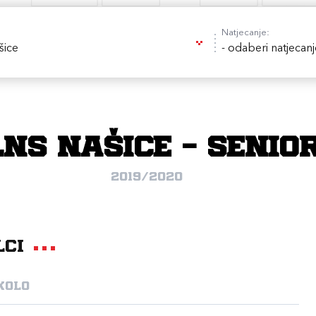
Natjecanje:
šice
- odaberi natjecanj
LNS Našice - Senior
2019/2020
lci
 kolo