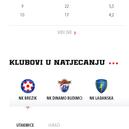
9
22
5,5
10
17
4,2
VIDI SVE
Klubovi u natjecanju
NK BREZIK
NK DINAMO BUDIMCI
NK LAĐANSKA
UTAKMICE
IGRAČI