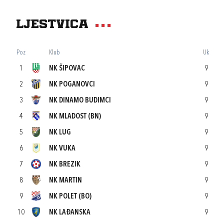
Ljestvica
Poz
Klub
Uk
1
NK ŠIPOVAC
9
2
NK POGANOVCI
9
3
NK DINAMO BUDIMCI
9
4
NK MLADOST (BN)
9
5
NK LUG
9
6
NK VUKA
9
7
NK BREZIK
9
8
NK MARTIN
9
9
NK POLET (BO)
9
10
NK LAĐANSKA
9