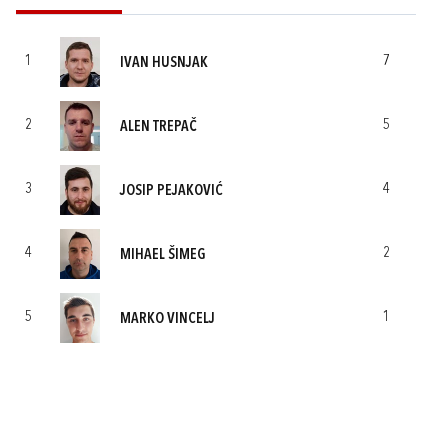
1
7
IVAN HUSNJAK
2
5
ALEN TREPAČ
3
4
JOSIP PEJAKOVIĆ
4
2
MIHAEL ŠIMEG
5
1
MARKO VINCELJ