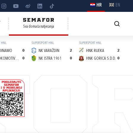
HR
EN
A
SEMAFOR
Sva domaća natjecanja
 HNL
SUPERSPORT HNL
SUPERSPORT HNL
DINAMO
0
NK VARAŽDIN
2
HNK RIJEKA
2
NK LOKOMOTIVA (Z)
0
NK ISTRA 1961
0
HNK GORICA S.D.D.
0
FO