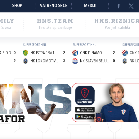
SHOP
VATRENO SRCE
MEDIJI
MILY
HNS.TEAM
HNS.RIZNIC
a Saveza
Hrvatske reprezentacije
Povijest i statistika
SUPERSPORT HNL
SUPERSPORT HNL
SUPERSPORT
 S.D.D.
0
NK ISTRA 1961
2
GNK DINAMO
2
GNK 
2
NK LOKOMOTIVA (Z)
3
NK SLAVEN BELUPO
0
MA
afor