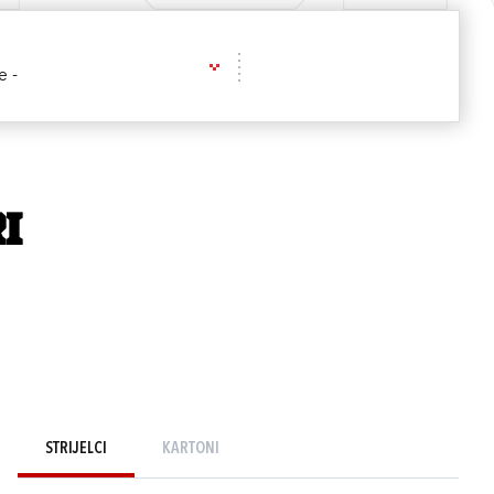
e -
i
STRIJELCI
KARTONI