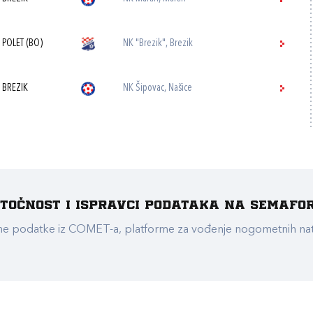
 POLET (BO)
NK "Brezik", Brezik
 BREZIK
NK Šipovac, Našice
e točnost i ispravci podataka na Semafo
ualne podatke iz COMET-a, platforme za vođenje nogometnih n