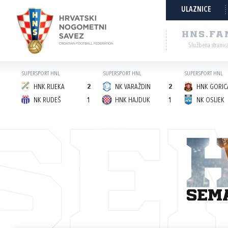
ULAZNICE
HNS.FA
Službena stranic
SUPERSPORT HNL
SUPERSPORT HNL
SUPERSPORT HNL
HNK RIJEKA
2
NK VARAŽDIN
2
HNK GORICA
NK RUDEŠ
1
HNK HAJDUK
1
NK OSIJEK
SE
sem