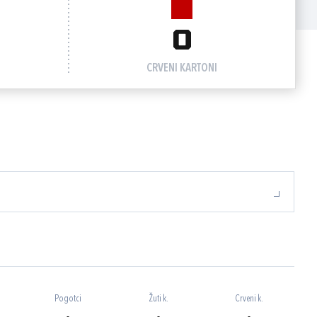
0
CRVENI KARTONI
Pogotci
Žuti k.
Crveni k.