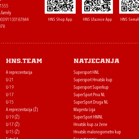
61555
.family
HNS Shop App
HNS Ulaznice App
HNS Semaf
400091100187844
078
HNS.team
Natjecanja
A reprezentacija
Supersport HNL
U-21
Supersport Hrvatski kup
U-19
Supersport Superkup
U-17
SuperSport Prva NL
U-15
SuperSport Druga NL
A reprezentacija (Ž)
Magenta Liga
U-19 (Ž)
SuperSport HMNL
U-17 (Ž)
Hrvatski kup za žene
U-15 (Ž)
Hrvatski malonogometni kup