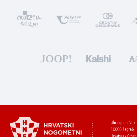
Ulica grada Vuk
10000 Zagreb
Hrvatska / Croati