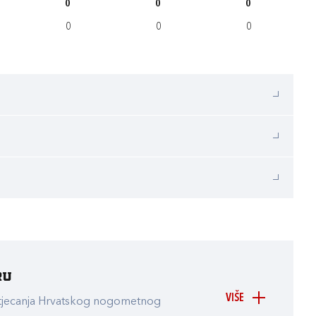
0
0
0
0
0
0
ru
VIŠE
atjecanja Hrvatskog nogometnog