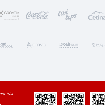
ovara 269A
a