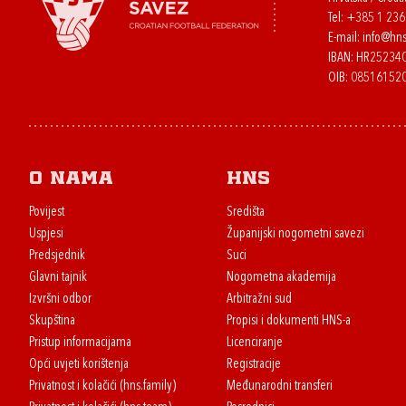
Tel:
+385 1 23
E-mail:
info@hns
IBAN: HR2523
OIB: 08516152
O nama
HNS
Povijest
Središta
Uspjesi
Županijski nogometni savezi
Predsjednik
Suci
Glavni tajnik
Nogometna akademija
Izvršni odbor
Arbitražni sud
Skupština
Propisi i dokumenti HNS-a
Pristup informacijama
Licenciranje
Opći uvjeti korištenja
Registracije
Privatnost i kolačići (hns.family)
Međunarodni transferi