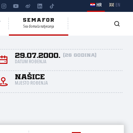
HR
EN
A
SEMAFOR
Sva domaća natjecanja
29.07.2000.
(26 godina)
DATUM ROĐENJA
Našice
MJESTO ROĐENJA