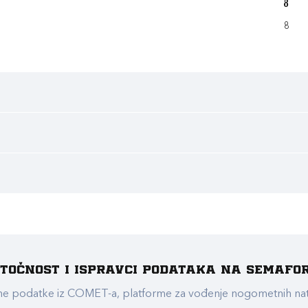
8
8
e točnost i ispravci podataka na Semafo
ualne podatke iz COMET-a, platforme za vođenje nogometnih n