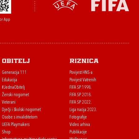
or App
Obitelj
Riznica
Generacija 111
Povijest HNS-a
Edukacija
Povijest Vatrenih
#JednaObitelj
FIFA SP 1998.
Ženski nogomet
FIFA SP 2018.
Veterani
FIFA SP 2022.
Dječji i školski nogomet
Liga nacija 2023.
Osobe s invaliditetom
Fotografije
UEFA Playmakers
Video arhiva
Shop
Publikacije