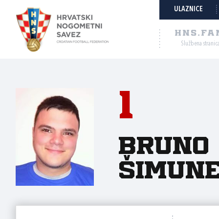
ULAZNICE
HNS.FA
Službena stranic
1
Bruno
Šimun