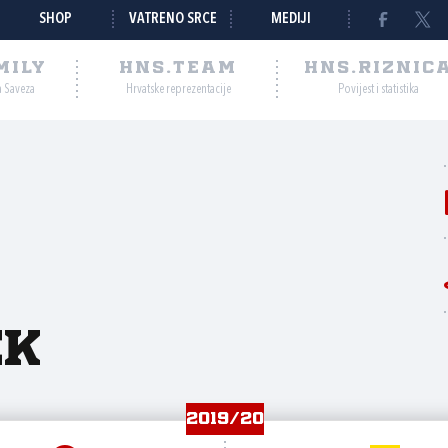
SHOP
VATRENO SRCE
MEDIJI
MILY
HNS.TEAM
HNS.RIZNIC
a Saveza
Hrvatske reprezentacije
Povijest i statistika
ek
2019/20