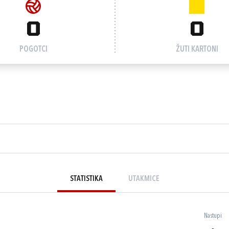
0
0
POGOTCI
ŽUTI KARTONI
STATISTIKA
UTAKMICE
Nastupi